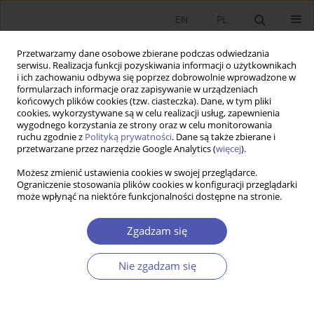
EN
PL
Przetwarzamy dane osobowe zbierane podczas odwiedzania
serwisu. Realizacja funkcji pozyskiwania informacji o użytkownikach
i ich zachowaniu odbywa się poprzez dobrowolnie wprowadzone w
formularzach informacje oraz zapisywanie w urządzeniach
końcowych plików cookies (tzw. ciasteczka). Dane, w tym pliki
cookies, wykorzystywane są w celu realizacji usług, zapewnienia
1-2/2012 vol. 253
wygodnego korzystania ze strony oraz w celu monitorowania
ruchu zgodnie z
Polityką prywatności
. Dane są także zbierane i
przetwarzane przez narzędzie Google Analytics (
więcej
).
PRACA ORYGINALNA
Możesz zmienić ustawienia cookies w swojej przeglądarce.
Ograniczenie stosowania plików cookies w konfiguracji przeglądarki
Zasadność zwolnienia usług
może wpłynąć na niektóre funkcjonalności dostępne na stronie.
pośrednictwa finansowego z
Zgadzam się
podatku od wartości dodanej
Nie zgadzam się
Arkadiusz Bernal
Więcej