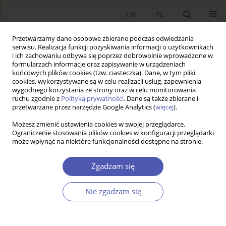
EN
PL
Przetwarzamy dane osobowe zbierane podczas odwiedzania
serwisu. Realizacja funkcji pozyskiwania informacji o użytkownikach
i ich zachowaniu odbywa się poprzez dobrowolnie wprowadzone w
formularzach informacje oraz zapisywanie w urządzeniach
końcowych plików cookies (tzw. ciasteczka). Dane, w tym pliki
cookies, wykorzystywane są w celu realizacji usług, zapewnienia
Indeks autorów
wygodnego korzystania ze strony oraz w celu monitorowania
ruchu zgodnie z
Polityką prywatności
. Dane są także zbierane i
przetwarzane przez narzędzie Google Analytics (
więcej
).
.
A
B
C
D
E
F
G
H
I
J
K
L
M
N
O
Możesz zmienić ustawienia cookies w swojej przeglądarce.
Ograniczenie stosowania plików cookies w konfiguracji przeglądarki
P
R
S
T
U
V
W
Z
może wpłynąć na niektóre funkcjonalności dostępne na stronie.
Zgadzam się
.
Nie zgadzam się
. Utsav