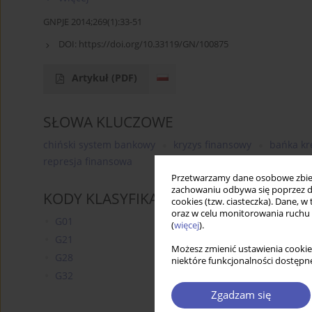
GNPJE 2014;269(1):33-51
DOI:
https://doi.org/10.33119/GN/100875
Artykuł
(PDF)
SŁOWA KLUCZOWE
chiński system bankowy
kryzys finansowy
bańka kr
represja finansowa
Przetwarzamy dane osobowe zbiera
zachowaniu odbywa się poprzez d
KODY KLASYFIKACJI JEL
cookies (tzw. ciasteczka). Dane, w
oraz w celu monitorowania ruchu
G01
(
więcej
).
G21
Możesz zmienić ustawienia cookie
G28
niektóre funkcjonalności dostępne
G32
Zgadzam się