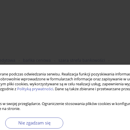
edytowa
bańka cenowa
szara strefa bankowości
ne podczas odwiedzania serwisu. Realizacja funkcji pozyskiwania informacj
obrowolnie wprowadzone w formularzach informacje oraz zapisywanie w u
 tym pliki cookies, wykorzystywane są w celu realizacji usług, zapewnienia 
 zgodnie z
Polityką prywatności
. Dane są także zbierane i przetwarzane prze
s w swojej przeglądarce. Ograniczenie stosowania plików cookies w konfigur
 na stronie.
Nie zgadzam się