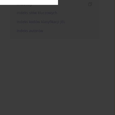
Indeksy
Indeks słów kluczowych
Indeks kodów klasyfikacji JEL
Indeks autorów