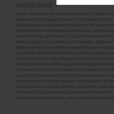
STRESZCZENIE
Celem artykułu jest wskazanie potencjalnych zagrożeń 
badawczą jest przegląd literatury i badań empirycznych.
stopniu wpływa na powstawanie zagrożeń dla systemu ba
chińskim sektorze bankowym dominuje pięć dużych bank
detaliczne stopy procentowe są sztucznie utrzymywane na 
sektora dużych przedsiębiorstw państwowych. Wysoki wz
sektor bankowy. Taka polityka doprowadziła jednak do pow
gospodarki. Skutkiem nieefektywnej alokacji środków fi
wspieranych przez rząd sektorach. Jednocześnie większo
i osób fizycznych nie jest zaspokajana, dlatego na szerok
prywatnych instytucji pożyczkowych, jak i poprzez pozab
zagrożenie stanowią okresy nadmiernego kredytowania, k
inwestycyjnymi. Skutkiem tego jest nagromadzenie w bi
lokalnym, które starają się sprostać zaleceniom rządu ce
liberalizacji stopy procentowej, zmniejszenia interwenc
konkurencyjnego środowiska, aby chiński system bankowy 