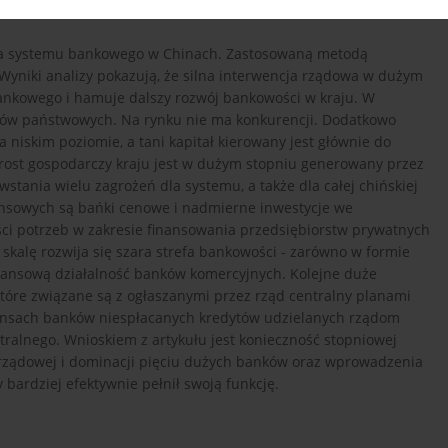
dla systemu bankowego w Chinach. Zastosowaną metodą
 Wyniki analizy pokazują, że silna interwencja rządowa w dużym
nkowego i hamuje dalszy rozwój bankowości w kraju. W
ów państwowych. Na rynku nie ma konkurencji. Dodatkowo
niskim poziomie, a tani kapitał kierowany jest głównie do
rost gospodarczy kraju jest w dużym stopniu generowany przez
stania wielu zagrożeń dla systemu, a także dla całej chińskiej
nansowych są bańki cenowe i nadmierne inwestycje we
ści potrzeb w zakresie finansowania przedsiębiorstw prywatnych
ą skalę rozwija się szara strefa bankowości - zarówno w formie
ilansową działalność banków komercyjnych. Kolejne duże
tóre związane są z ogłaszanymi przez rząd centralny planami
lansach banków niespłacanych kredytów udzielanych rządom
ntralnego. Wnioskiem z artykułu jest konieczność stopniowej
ji rządowej i dominacji pięciu dużych banków oraz wprowadzenia
bardziej efektywnie pełnił swoją funkcję.