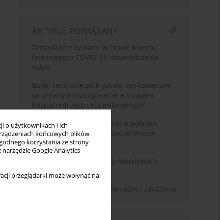
ARTYKUŁ POWIĄZANY
Zarządzanie zyskami w czasie kryzysu
finansowego COVID-19: doświadczenia
Polski
Banki centralne po kryzysie: czy konieczne
są zmiany instytucjonalne w strategii
bezpośredniego celu inflacyjnego?
Niska zależność od kredytu w polskich
i o użytkownikach i ich
firmach – błogosławieństwo w okresie
rządzeniach końcowych plików
wygodnego korzystania ze strony
kryzysu finansowego?
z narzędzie Google Analytics
Dążenia do ujednolicenia narodowych
polityk fiskalnych w UE
acji przeglądarki może wpłynąć na
Międzybankowy rynek pieniężny i zarażenie