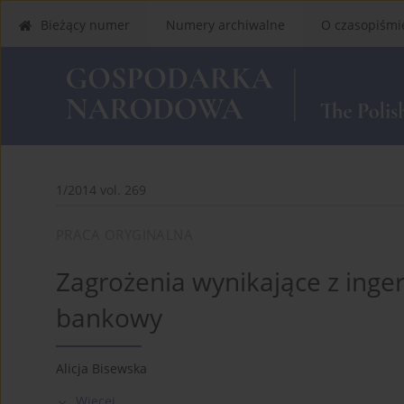
Bieżący numer
Numery archiwalne
O czasopiśmi
1/2014 vol. 269
PRACA ORYGINALNA
Zagrożenia wynikające z inge
bankowy
Alicja Bisewska
Więcej