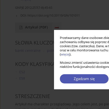
GNPJE 2012;257(7-8):45-65
DOI:
https://doi.org/10.33119/GN/101011
Artykuł
(PDF)
Przetwarzamy dane osobowe zbiera
SŁOWA KLUCZOWE
zachowaniu odbywa się poprzez d
cookies (tzw. ciasteczka). Dane, w
banki centralne
polityka pieniężna
strategia bezpo
oraz w celu monitorowania ruchu
(
więcej
).
KODY KLASYFIKACJI JEL
Możesz zmienić ustawienia cookie
niektóre funkcjonalności dostępne
E52
E58
Zgadzam się
STRESZCZENIE
Artykuł ma charakter przeglądowy. Jego celem jest, po pie