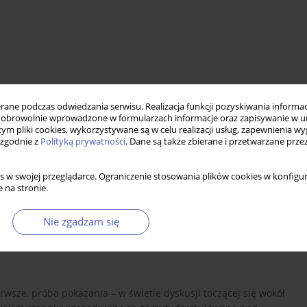
ne podczas odwiedzania serwisu. Realizacja funkcji pozyskiwania informacj
obrowolnie wprowadzone w formularzach informacje oraz zapisywanie w u
 tym pliki cookies, wykorzystywane są w celu realizacji usług, zapewnienia 
średniego celu inflacyjnego
kryzys finansowy
 zgodnie z
Polityką prywatności
. Dane są także zbierane i przetwarzane prze
s w swojej przeglądarce. Ograniczenie stosowania plików cookies w konfigur
 na stronie.
Nie zgadzam się
rwsze, próba pokazania – w świetle dyskusji toczącej się wokół