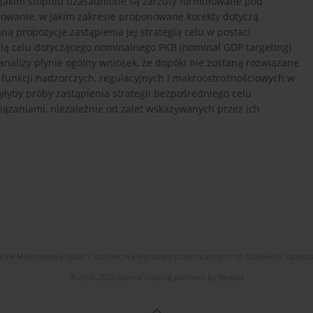
w jakim stopniu uzasadnione są zarzuty formułowane pod
yzowanie, w jakim zakresie proponowane korekty dotyczą
ną propozycje zastąpienia jej strategią celu w postaci
tegią celu dotyczącego nominalnego PKB (nominal GDP targeting)
analizy płynie ogólny wniosek, że dopóki nie zostaną rozwiązane
funkcji nadzorczych, regulacyjnych i makroostrożnościowych w
yłyby próby zastąpienia strategii bezpośredniego celu
iązaniami, niezależnie od zalet wskazywanych przez ich
dków Ministerstwa Nauki i Szkolnictwa Wyższego przeznaczonych na działalność upow
© 2006-2026 Journal hosting platform by
Bentus