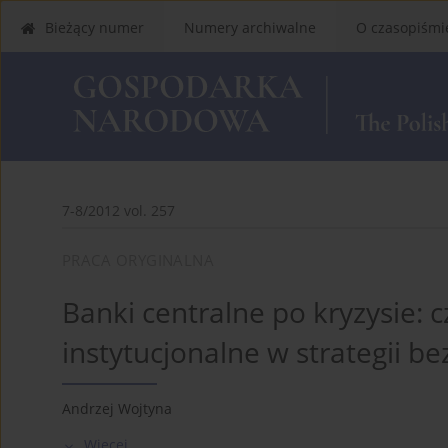
Bieżący numer
Numery archiwalne
O czasopiśmi
7-8/2012 vol. 257
PRACA ORYGINALNA
Banki centralne po kryzysie: 
instytucjonalne w strategii b
Andrzej Wojtyna
Więcej