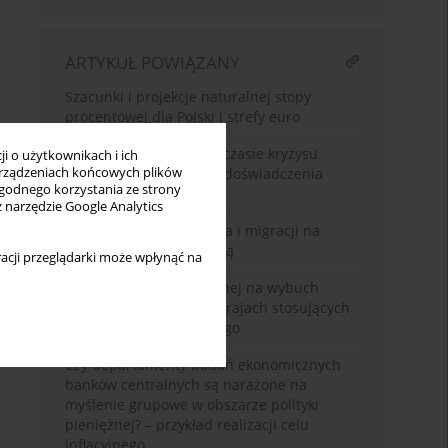
ARTYKUŁ POWIĄZANY
Szacunki i projekcje naturalnej stopy
procentowej dla Polski i strefy euro
Zarządzanie zyskami w czasie kryzysu
i o użytkownikach i ich
finansowego COVID-19: doświadczenia
rządzeniach końcowych plików
wygodnego korzystania ze strony
Polski
z narzędzie Google Analytics
Wpływ procesu starzenia i migracji na
polską politykę pieniężną
acji przeglądarki może wpłynąć na
Reakcja polityki pieniężnej na wybuch
pandemii COVID- 19 w krajach stosujących
strategię celu inflacyjnego
Czy departamenty badań ekonomicznych
banków centralnych są narażone na
myślenie grupowe w obszarze polityki
pieniężnej? – przykład realizacji celu
inflacyjnego