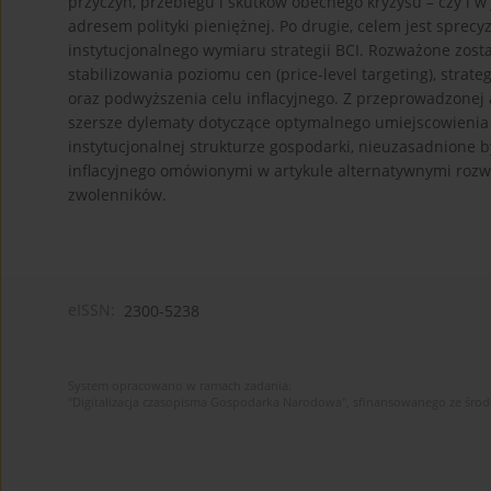
przyczyn, przebiegu i skutków obecnego kryzysu – czy i 
adresem polityki pieniężnej. Po drugie, celem jest sprec
instytucjonalnego wymiaru strategii BCI. Rozważone zosta
stabilizowania poziomu cen (price-level targeting), stra
oraz podwyższenia celu inflacyjnego. Z przeprowadzonej 
szersze dylematy dotyczące optymalnego umiejscowienia 
instytucjonalnej strukturze gospodarki, nieuzasadnione b
inflacyjnego omówionymi w artykule alternatywnymi rozw
zwolenników.
eISSN:
2300-5238
System opracowano w ramach zadania:
"Digitalizacja czasopisma Gospodarka Narodowa", sfinansowanego ze śro