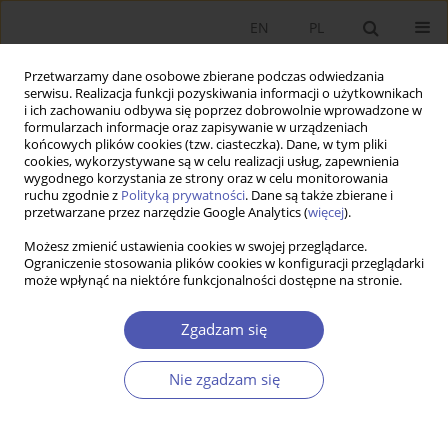
EN
PL
Przetwarzamy dane osobowe zbierane podczas odwiedzania
serwisu. Realizacja funkcji pozyskiwania informacji o użytkownikach
i ich zachowaniu odbywa się poprzez dobrowolnie wprowadzone w
formularzach informacje oraz zapisywanie w urządzeniach
końcowych plików cookies (tzw. ciasteczka). Dane, w tym pliki
cookies, wykorzystywane są w celu realizacji usług, zapewnienia
7-8/2012 vol. 257
wygodnego korzystania ze strony oraz w celu monitorowania
ruchu zgodnie z
Polityką prywatności
. Dane są także zbierane i
przetwarzane przez narzędzie Google Analytics (
więcej
).
PRACA ORYGINALNA
Możesz zmienić ustawienia cookies w swojej przeglądarce.
Ograniczenie stosowania plików cookies w konfiguracji przeglądarki
Niska zależność od kredytu w
może wpłynąć na niektóre funkcjonalności dostępne na stronie.
polskich firmach –
Zgadzam się
błogosławieństwo w okresie
Nie zgadzam się
kryzysu finansowego?