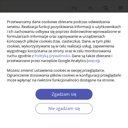
EN
PL
Przetwarzamy dane osobowe zbierane podczas odwiedzania
serwisu. Realizacja funkcji pozyskiwania informacji o użytkownikach
i ich zachowaniu odbywa się poprzez dobrowolnie wprowadzone w
formularzach informacje oraz zapisywanie w urządzeniach
końcowych plików cookies (tzw. ciasteczka). Dane, w tym pliki
cookies, wykorzystywane są w celu realizacji usług, zapewnienia
11-12/2013 vol. 268
wygodnego korzystania ze strony oraz w celu monitorowania
ruchu zgodnie z
Polityką prywatności
. Dane są także zbierane i
przetwarzane przez narzędzie Google Analytics (
więcej
).
PRACA ORYGINALNA
Możesz zmienić ustawienia cookies w swojej przeglądarce.
Ograniczenie stosowania plików cookies w konfiguracji przeglądarki
Współpraca w klastrach w
może wpłynąć na niektóre funkcjonalności dostępne na stronie.
różnych fazach ich cyklu życia
Zgadzam się
Katarzyna Kładź-Postolska
Nie zgadzam się
Więcej
GNPJE 2013;268(11-12):93-112