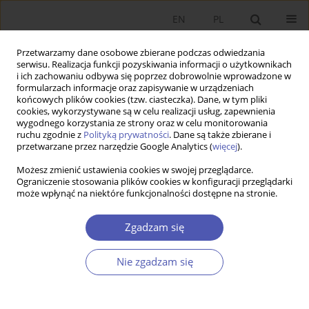
EN
PL
Przetwarzamy dane osobowe zbierane podczas odwiedzania
serwisu. Realizacja funkcji pozyskiwania informacji o użytkownikach
i ich zachowaniu odbywa się poprzez dobrowolnie wprowadzone w
formularzach informacje oraz zapisywanie w urządzeniach
końcowych plików cookies (tzw. ciasteczka). Dane, w tym pliki
cookies, wykorzystywane są w celu realizacji usług, zapewnienia
Słowo kluczowe
transfer
wygodnego korzystania ze strony oraz w celu monitorowania
ruchu zgodnie z
Polityką prywatności
. Dane są także zbierane i
przetwarzane przez narzędzie Google Analytics (
więcej
).
PRACA ORYGINALNA
Możesz zmienić ustawienia cookies w swojej przeglądarce.
Współpraca w klastrach w różnych fazach ich
Ograniczenie stosowania plików cookies w konfiguracji przeglądarki
może wpłynąć na niektóre funkcjonalności dostępne na stronie.
cyklu życia
Katarzyna Kładź-Postolska
Zgadzam się
GNPJE 2013;268(11-12):93-112
DOI
:
https://doi.org/10.33119/GN/100958
Nie zgadzam się
Statystyki
Streszczenie
Artykuł
(PDF)