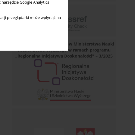
z narzędzie Google Analytics
acji przeglądarki może wpłynąć na
Dofinansowano ze środków Ministerstwa Nauki
i Szkolnictwa Wyższego w ramach programu
„Regionalna Inicjatywa Doskonałości" – 3/2025