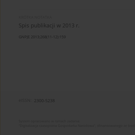
KRÓTKA NOTATKA
Spis publikacji w 2013 r.
GNPJE 2013;268(11-12):159
eISSN:
2300-5238
System opracowano w ramach zadania:
"Digitalizacja czasopisma Gospodarka Narodowa", sfinansowanego ze śro