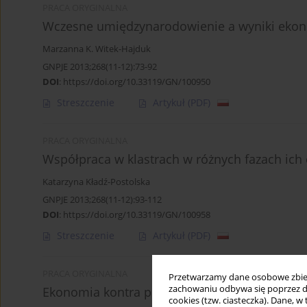
PRACA ORYGINALNA
Wczesne umiędzynarodowienie a wyniki ekon
Marzanna K. Witek-Hajduk
GNPJE 2013;268(11-12):73-92
DOI
:
https://doi.org/10.33119/GN/100950
Streszczenie
Artykuł
(PDF)
PRACA ORYGINALNA
Współpraca w klastrach w różnych fazach ich 
Katarzyna Kładź-Postolska
GNPJE 2013;268(11-12):93-112
DOI
:
https://doi.org/10.33119/GN/100958
Streszczenie
Artykuł
(PDF)
PRACA ORYGINALNA
Przetwarzamy dane osobowe zbiera
zachowaniu odbywa się poprzez d
Ekonomia kontra polityka: niebezpieczne rady
cookies (tzw. ciasteczka). Dane, w