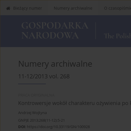
Bieżący numer
Numery archiwalne
O czasopiśmi
Numery archiwalne
11-12/2013 vol. 268
PRACA ORYGINALNA
Kontrowersje wokół charakteru ożywienia po k
Andrzej Wojtyna
GNPJE 2013;268(11-12):5-21
DOI
:
https://doi.org/10.33119/GN/100928