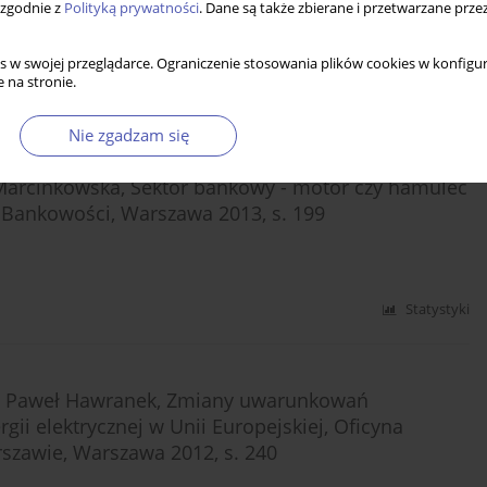
 zgodnie z
Polityką prywatności
. Dane są także zbierane i przetwarzane prze
s w swojej przeglądarce. Ograniczenie stosowania plików cookies w konfigur
 na stronie.
Statystyki
Nie zgadzam się
a Marcinkowska, Sektor bankowy - motor czy hamulec
 Bankowości, Warszawa 2013, s. 199
Statystyki
i, Paweł Hawranek, Zmiany uwarunkowań
ii elektrycznej w Unii Europejskiej, Oficyna
zawie, Warszawa 2012, s. 240