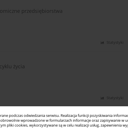
omiczne przedsiębiorstwa
Statystyki
cyklu życia
Statystyki
ne podczas odwiedzania serwisu. Realizacja funkcji pozyskiwania informacj
obrowolnie wprowadzone w formularzach informacje oraz zapisywanie w u
 w kwestiach polityki ekonomicznej
 tym pliki cookies, wykorzystywane są w celu realizacji usług, zapewnienia 