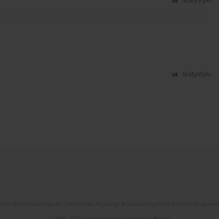
Statystyki
Statystyki
dków Ministerstwa Nauki i Szkolnictwa Wyższego przeznaczonych na działalność upow
© 2006-2026 Journal hosting platform by
Bentus