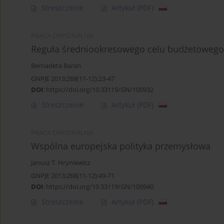
Streszczenie
Artykuł
(PDF)
PRACA ORYGINALNA
Reguła średniookresowego celu budżetowego 
Bernadeta Baran
GNPJE 2013;268(11-12):23-47
DOI
:
https://doi.org/10.33119/GN/100932
Streszczenie
Artykuł
(PDF)
PRACA ORYGINALNA
Wspólna europejska polityka przemysłowa
Janusz T. Hryniewicz
GNPJE 2013;268(11-12):49-71
DOI
:
https://doi.org/10.33119/GN/100940
Streszczenie
Artykuł
(PDF)