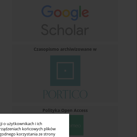
Czasopismo archiwizowane w
Polityka Open Access
i o użytkownikach i ich
rządzeniach końcowych plików
wygodnego korzystania ze strony