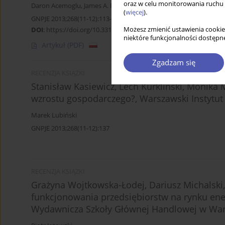
oraz w celu monitorowania ruchu
Daron Acemoglu
,
James A. Robinson
(
więcej
).
GNPJE 2013;268(11-12):113-136
DOI
:
https://doi.org/10.33119/GN/100964
Możesz zmienić ustawienia cookie
niektóre funkcjonalności dostępne
Artykuł
(PDF)
Zgadzam się
RECENZJA KSIĄŻKI
Stanisław Kasiewicz, Lech Kurkliński, Monik
wzrostu gospodarczego?, Warszawski Instytut
Marek Lubiński
GNPJE 2013;268(11-12):137
RECENZJA KSIĄŻKI
Grażyna Wojtkowska-Łodej, Dariusz Michalsk
funkcjonowania przedsiębiorstw na rynku energ
Wydawnicza Szkoły Głównej Handlowej w Wars