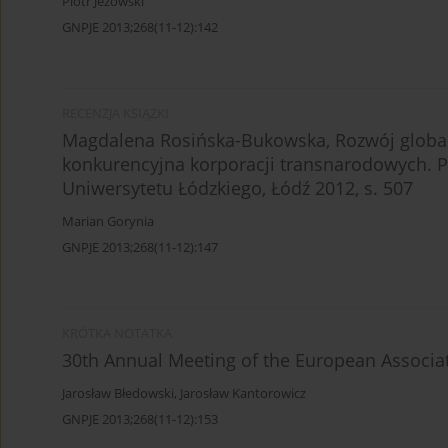
Piotr Jeżowski
GNPJE 2013;268(11-12):142
RECENZJA KSIĄŻKI
Magdalena Rosińska-Bukowska, Rozwój globaln
konkurencyjna korporacji transnarodowych. 
Uniwersytetu Łódzkiego, Łódź 2012, s. 507
Marian Gorynia
GNPJE 2013;268(11-12):147
KRÓTKA NOTATKA
30th Annual Meeting of the European Associa
Jarosław Błedowski
,
Jarosław Kantorowicz
GNPJE 2013;268(11-12):153