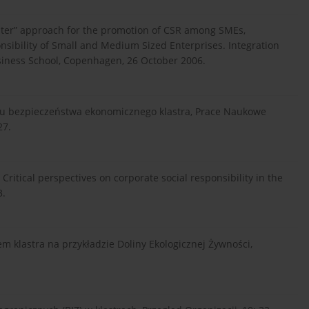
cluster” approach for the promotion of CSR among SMEs,
nsibility of Small and Medium Sized Enterprises. Integration
siness School, Copenhagen, 26 October 2006.
iu bezpieczeństwa ekonomicznego klastra, Prace Naukowe
27.
 Critical perspectives on corporate social responsibility in the
3.
jem klastra na przykładzie Doliny Ekologicznej Żywności,