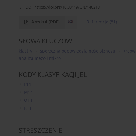
DOI:
https://doi.org/10.33119/GN/140218
Artykuł
(PDF)
Referencje
(81)
SŁOWA KLUCZOWE
klastry
społeczna odpowiedzialność biznesu
kreow
analiza mezo i mikro
KODY KLASYFIKACJI JEL
L14
M14
O14
R11
STRESZCZENIE