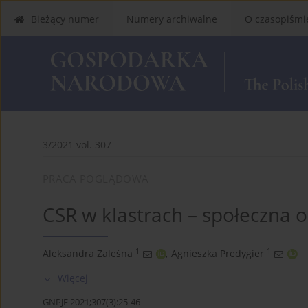
Bieżący numer
Numery archiwalne
O czasopiśmi
3/2021 vol. 307
PRACA POGLĄDOWA
CSR w klastrach – społeczna 
1
1
Aleksandra Zaleśna
,
Agnieszka Predygier
Więcej
GNPJE 2021;307(3):25-46