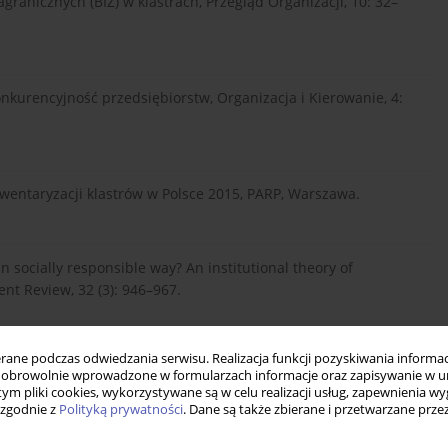
zagranicznych (BIZ) w klastrach, Przegląd Organizacji, 10: 32–
konkurencyjność przedsiębiorstw, Organizacja i Kierowanie, 4:
inwentaryzacji klastrów w Polsce 2015, PARP, Warszawa.
 socially responsible way? An institutional theory of
nt Review, 32 (3): 946–967.
ne podczas odwiedzania serwisu. Realizacja funkcji pozyskiwania informacj
forming”: Integrating Cultural and Institutional Explanation for
obrowolnie wprowadzone w formularzach informacje oraz zapisywanie w u
ss Ethics, 110: 231–245.
 tym pliki cookies, wykorzystywane są w celu realizacji usług, zapewnienia 
 zgodnie z
Polityką prywatności
. Dane są także zbierane i przetwarzane prze