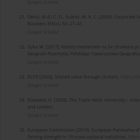
Google Scholar
21.
Déniz, M.d.l.C. D., Suárez, M. K. C. [2005], Corporate 
Business Ethics, 56: 27–41.
Google Scholar
22.
Dyba W. [2017], Klastry meblarskie na tle struktury 
Geografii Przemysłu Polskiego Towarzystwa Geograficz
Google Scholar
23.
ECCP [2020], Shared value through clusters,
https://cl
Google Scholar
24.
Etzkowitz H. [2008], The Triple Helix. University – In
and London.
Google Scholar
25.
European Commission [2019], European Panorama of C
Driving strength in 10 cross-sectoral industries,
https