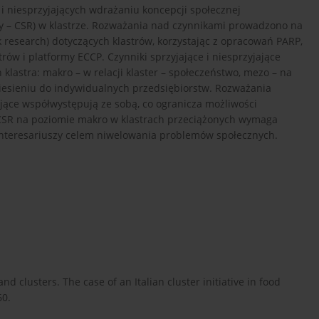
 i niesprzyjających wdrażaniu koncepcji społecznej
ity – CSR) w klastrze. Rozważania nad czynnikami prowadzono na
 research) dotyczących klastrów, korzystając z opracowań PARP,
rów i platformy ECCP. Czynniki sprzyjające i niesprzyjające
klastra: makro – w relacji klaster – społeczeństwo, mezo – na
dniesieniu do indywidualnych przedsiębiorstw. Rozważania
ające współwystępują ze sobą, co ogranicza możliwości
 CSR na poziomie makro w klastrach przeciążonych wymaga
nteresariuszy celem niwelowania problemów społecznych.
and clusters. The case of an Italian cluster initiative in food
60.