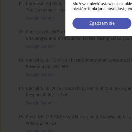
11.
Carnevali F. [2004], ‘Crooks, thieves, and receivers’: 
Możesz zmienić ustawienia cookie
niektóre funkcjonalności dostępne
The Economic History Review, 57 (3): 533–550.
Google Scholar
Zgadzam się
12.
Carrigan M., McEachern M., Moraes C., Bosangit C. [20
Challenges and Institutional Forces Facing SMEs, Jour
Google Scholar
13.
Carroll A. B. [1979], A Three-Dimensional Conceptu
Review, 4 (4): 497–505.
Google Scholar
14.
Carroll A. B. [2016], Carroll’s pyramid of CSR: taking a
Responsibility, 1: 1–8.
Google Scholar
15.
Cieślak E. [2015], Rozwój klastra od inicjatywy do fa
Wieku, 2: 40–54.
Google Scholar