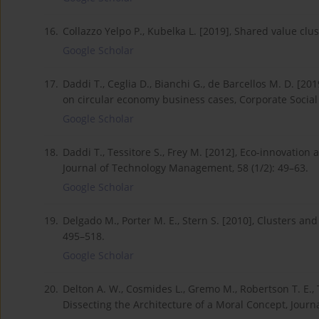
16.
Collazzo Yelpo P., Kubelka L. [2019], Shared value clus
Google Scholar
17.
Daddi T., Ceglia D., Bianchi G., de Barcellos M. D. [20
on circular economy business cases, Corporate Socia
Google Scholar
18.
Daddi T., Tessitore S., Frey M. [2012], Eco-innovation 
Journal of Technology Management, 58 (1/2): 49–63.
Google Scholar
19.
Delgado M., Porter M. E., Stern S. [2010], Clusters an
495–518.
Google Scholar
20.
Delton A. W., Cosmides L., Gremo M., Robertson T. E., 
Dissecting the Architecture of a Moral Concept, Journa