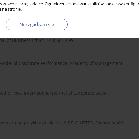
transaction costs in nineteenth-century industrial Birmingham,
s w swojej przeglądarce. Ograniczenie stosowania plików cookies w konfigur
 na stronie.
Nie zgadzam się
17], The Fine Jewellery Industry: Corporate Responsibility
nal of Business Ethics, 143: 681–699.
al Model of Corporate Performance, Academy of Management
nother look, International Journal of Corporate Social
zy wzrostu na przykładzie klastra SIDE-CLUSTER, Ekonomia XXI