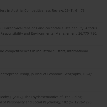
ters in Austria, Competitiveness Review, 29 (1): 61–76.
19], Paradoxical tensions and corporate sustainability: A focus
l Responsibility and Environmental Management, 26:770–780.
and competitiveness in industrial clusters, International
d entrepreneurship, Journal of Economic Geography, 10 (4):
Tooby J. [2012], The Psychosemantics of Free Riding:
l of Personality and Social Psychology, 102 (6): 1252–1270.