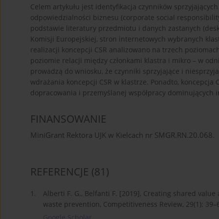
Celem artykułu jest identyfikacja czynników sprzyjających
odpowiedzialności biznesu (corporate social responsibil
podstawie literatury przedmiotu i danych zastanych (desk
Komisji Europejskiej, stron internetowych wybranych klast
realizacji koncepcji CSR analizowano na trzech poziomach 
poziomie relacji między członkami klastra i mikro – w o
prowadzą do wniosku, że czynniki sprzyjające i niesprzyj
wdrażania koncepcji CSR w klastrze. Ponadto, koncepcja
dopracowania i przemyślanej współpracy dominujących i
FINANSOWANIE
MiniGrant Rektora UJK w Kielcach nr SMGR.RN.20.068.
REFERENCJE
(81)
1.
Alberti F. G., Belfanti F. [2019], Creating shared value 
waste prevention, Competitiveness Review, 29(1): 39–
Google Scholar