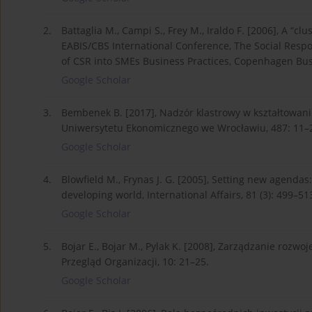
2.
Battaglia M., Campi S., Frey M., Iraldo F. [2006], A “
EABIS/CBS International Conference, The Social Respo
of CSR into SMEs Business Practices, Copenhagen Bu
Google Scholar
3.
Bembenek B. [2017], Nadzór klastrowy w kształtowan
Uniwersytetu Ekonomicznego we Wrocławiu, 487: 11–
Google Scholar
4.
Blowfield M., Frynas J. G. [2005], Setting new agendas:
developing world, International Affairs, 81 (3): 499–51
Google Scholar
5.
Bojar E., Bojar M., Pylak K. [2008], Zarządzanie rozwo
Przegląd Organizacji, 10: 21–25.
Google Scholar