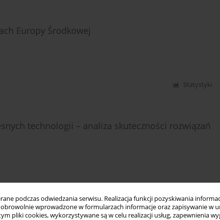
jach Europy Środkowej
Statystyki
nych technologii – analiza skuteczności rozwiązań
Statystyki
ne podczas odwiedzania serwisu. Realizacja funkcji pozyskiwania informacj
obrowolnie wprowadzone w formularzach informacje oraz zapisywanie w u
 tym pliki cookies, wykorzystywane są w celu realizacji usług, zapewnienia 