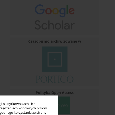
Czasopismo archiwizowane w
Polityka Open Access
i o użytkownikach i ich
rządzeniach końcowych plików
wygodnego korzystania ze strony