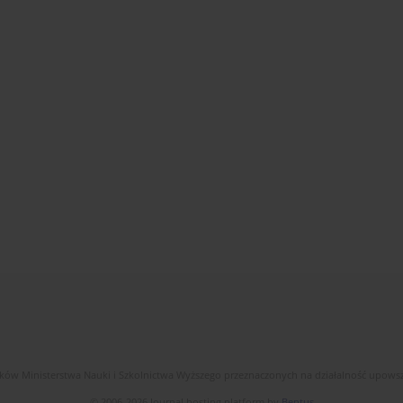
dków Ministerstwa Nauki i Szkolnictwa Wyższego przeznaczonych na działalność upow
© 2006-2026 Journal hosting platform by
Bentus