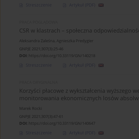
Streszczenie
Artykuł
(PDF)
PRACA POGLĄDOWA
CSR w klastrach – społeczna odpowiedzialność
Aleksandra Zaleśna
,
Agnieszka Predygier
GNPJE 2021;307(3):25-46
DOI
:
https://doi.org/10.33119/GN/140218
Streszczenie
Artykuł
(PDF)
PRACA ORYGINALNA
Korzyści płacowe z wykształcenia wyższego w
monitorowania ekonomicznych losów absol
Marek Rocki
GNPJE 2021;307(3):47-61
DOI
:
https://doi.org/10.33119/GN/140647
Streszczenie
Artykuł
(PDF)