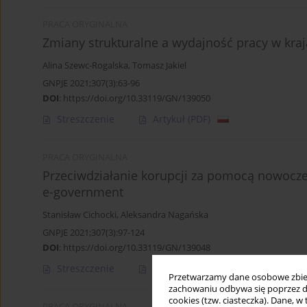
PRACA ORYGINALNA
Zmiany strukturalne a wydajność pracy w kra
Alina Szewc-Rogalska
,
Tomasz Jakiel
GNPJE 2021;307(3):63-96
DOI
:
https://doi.org/10.33119/GN/139050
Streszczenie
Artykuł
(PDF)
PRACA ORYGINALNA
Przeciwdziałanie korupcji za pomocą nowoczes
e-government
Stanisław Cichocki
,
Aleksandra Nagańska
GNPJE 2021;307(3):97-124
DOI
:
https://doi.org/10.33119/GN/139048
Streszczenie
Artykuł
(PDF)
Przetwarzamy dane osobowe zbiera
zachowaniu odbywa się poprzez d
cookies (tzw. ciasteczka). Dane, w
PRACA ORYGINALNA