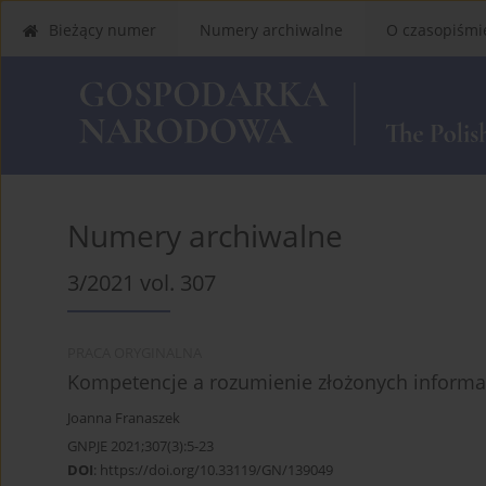
Bieżący numer
Numery archiwalne
O czasopiśmi
Numery archiwalne
3/2021 vol. 307
PRACA ORYGINALNA
Kompetencje a rozumienie złożonych informa
Joanna Franaszek
GNPJE 2021;307(3):5-23
DOI
:
https://doi.org/10.33119/GN/139049