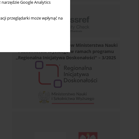
z narzędzie Google Analytics
acji przeglądarki może wpłynąć na
Dofinansowano ze środków Ministerstwa Nauki
i Szkolnictwa Wyższego w ramach programu
„Regionalna Inicjatywa Doskonałości" – 3/2025