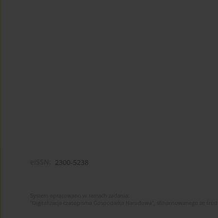
eISSN:
2300-5238
System opracowano w ramach zadania:
"Digitalizacja czasopisma Gospodarka Narodowa", sfinansowanego ze śro