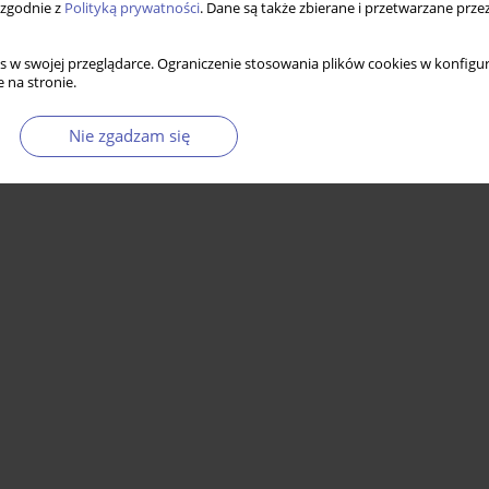
 zgodnie z
Polityką prywatności
. Dane są także zbierane i przetwarzane prze
atach 1995–2019 – szacunki oparte na schemacie
s w swojej przeglądarce. Ograniczenie stosowania plików cookies w konfigur
 na stronie.
Nie zgadzam się
Statystyki