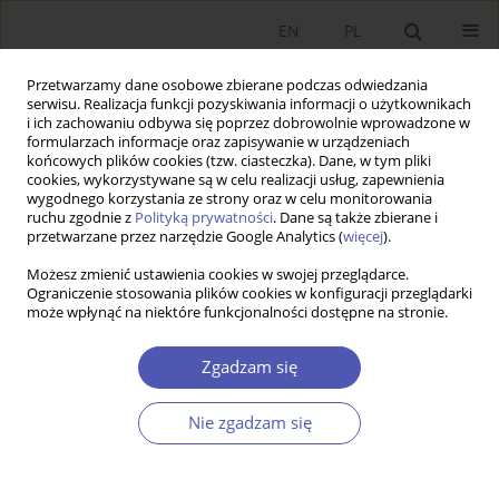
EN
PL
Przetwarzamy dane osobowe zbierane podczas odwiedzania
serwisu. Realizacja funkcji pozyskiwania informacji o użytkownikach
i ich zachowaniu odbywa się poprzez dobrowolnie wprowadzone w
formularzach informacje oraz zapisywanie w urządzeniach
końcowych plików cookies (tzw. ciasteczka). Dane, w tym pliki
cookies, wykorzystywane są w celu realizacji usług, zapewnienia
Kod klasyfikacji JEL
J21
wygodnego korzystania ze strony oraz w celu monitorowania
ruchu zgodnie z
Polityką prywatności
. Dane są także zbierane i
przetwarzane przez narzędzie Google Analytics (
więcej
).
PRACA ORYGINALNA
Możesz zmienić ustawienia cookies w swojej przeglądarce.
Generatywna sztuczna inteligencja a miejsca
Ograniczenie stosowania plików cookies w konfiguracji przeglądarki
pracy – analiza potencjalnego oddziaływania na
może wpłynąć na niektóre funkcjonalności dostępne na stronie.
globalne zatrudnienie
Zgadzam się
Pawel Gmyrek
,
Janine Berg
,
David Bescond
GNPJE 2025;323(3):6-30
Nie zgadzam się
DOI
:
https://doi.org/10.33119/GN/203716
Statystyki
Streszczenie
Artykuł
(PDF)