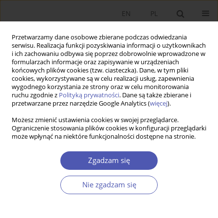
EN
PL
Przetwarzamy dane osobowe zbierane podczas odwiedzania
serwisu. Realizacja funkcji pozyskiwania informacji o użytkownikach
i ich zachowaniu odbywa się poprzez dobrowolnie wprowadzone w
formularzach informacje oraz zapisywanie w urządzeniach
końcowych plików cookies (tzw. ciasteczka). Dane, w tym pliki
cookies, wykorzystywane są w celu realizacji usług, zapewnienia
4/2016 vol. 284
wygodnego korzystania ze strony oraz w celu monitorowania
ruchu zgodnie z
Polityką prywatności
. Dane są także zbierane i
przetwarzane przez narzędzie Google Analytics (
więcej
).
PRACA ORYGINALNA
Możesz zmienić ustawienia cookies w swojej przeglądarce.
Ograniczenie stosowania plików cookies w konfiguracji przeglądarki
Wrażliwość polskich regionów
może wpłynąć na niektóre funkcjonalności dostępne na stronie.
na wyzwania współczesnej
Zgadzam się
gospodarki
Nie zgadzam się
Krystyna Gawlikowska-Hueckel
,
Jacek Szlachta
Więcej