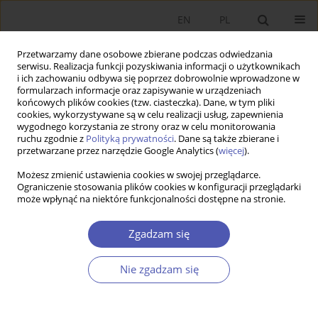
EN
PL
Przetwarzamy dane osobowe zbierane podczas odwiedzania
serwisu. Realizacja funkcji pozyskiwania informacji o użytkownikach
i ich zachowaniu odbywa się poprzez dobrowolnie wprowadzone w
formularzach informacje oraz zapisywanie w urządzeniach
końcowych plików cookies (tzw. ciasteczka). Dane, w tym pliki
cookies, wykorzystywane są w celu realizacji usług, zapewnienia
3/2012 vol. 254
wygodnego korzystania ze strony oraz w celu monitorowania
ruchu zgodnie z
Polityką prywatności
. Dane są także zbierane i
przetwarzane przez narzędzie Google Analytics (
więcej
).
PRACA ORYGINALNA
Możesz zmienić ustawienia cookies w swojej przeglądarce.
Ograniczenie stosowania plików cookies w konfiguracji przeglądarki
Efektywność sektora rolnego w
może wpłynąć na niektóre funkcjonalności dostępne na stronie.
województwach przed i po
Zgadzam się
akcesji Polski do Unii
Nie zgadzam się
Europejskiej