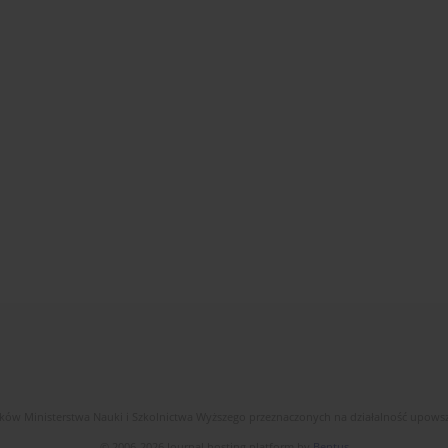
dków Ministerstwa Nauki i Szkolnictwa Wyższego przeznaczonych na działalność upow
© 2006-2026 Journal hosting platform by
Bentus