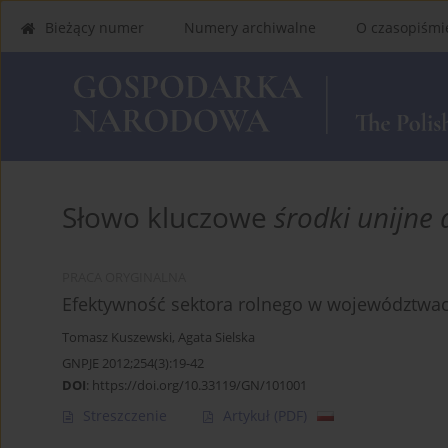
Bieżący numer
Numery archiwalne
O czasopiśmi
Słowo kluczowe
środki unijne 
PRACA ORYGINALNA
Efektywność sektora rolnego w województwach 
Tomasz Kuszewski
,
Agata Sielska
GNPJE 2012;254(3):19-42
DOI
:
https://doi.org/10.33119/GN/101001
Streszczenie
Artykuł
(PDF)