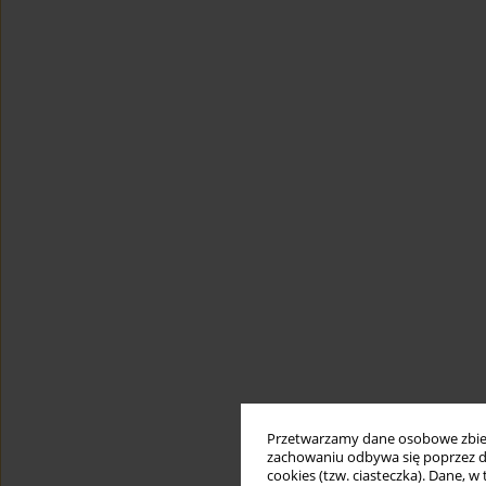
Przetwarzamy dane osobowe zbiera
zachowaniu odbywa się poprzez d
cookies (tzw. ciasteczka). Dane, w