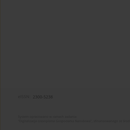
eISSN:
2300-5238
System opracowano w ramach zadania:
"Digitalizacja czasopisma Gospodarka Narodowa", sfinansowanego ze śro