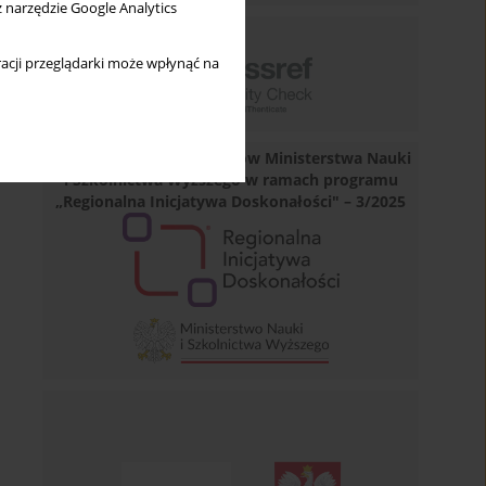
z narzędzie Google Analytics
acji przeglądarki może wpłynąć na
Dofinansowano ze środków Ministerstwa Nauki
i Szkolnictwa Wyższego w ramach programu
„Regionalna Inicjatywa Doskonałości" – 3/2025