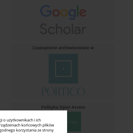
Czasopismo archiwizowane w
Polityka Open Access
i o użytkownikach i ich
rządzeniach końcowych plików
wygodnego korzystania ze strony