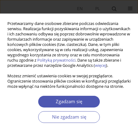
EN
PL
Przetwarzamy dane osobowe zbierane podczas odwiedzania
serwisu. Realizacja funkcji pozyskiwania informacji o użytkownikach
i ich zachowaniu odbywa się poprzez dobrowolnie wprowadzone w
formularzach informacje oraz zapisywanie w urządzeniach
końcowych plików cookies (tzw. ciasteczka). Dane, w tym pliki
cookies, wykorzystywane są w celu realizacji usług, zapewnienia
Słowo kluczowe
rankingi
wygodnego korzystania ze strony oraz w celu monitorowania
ruchu zgodnie z
Polityką prywatności
. Dane są także zbierane i
przetwarzane przez narzędzie Google Analytics (
więcej
).
PRACA ORYGINALNA
Możesz zmienić ustawienia cookies w swojej przeglądarce.
Efektywność sektora rolnego w województwach
Ograniczenie stosowania plików cookies w konfiguracji przeglądarki
może wpłynąć na niektóre funkcjonalności dostępne na stronie.
przed i po akcesji Polski do Unii Europejskiej
Tomasz Kuszewski
,
Agata Sielska
Zgadzam się
GNPJE 2012;254(3):19-42
DOI
:
https://doi.org/10.33119/GN/101001
Nie zgadzam się
Statystyki
Streszczenie
Artykuł
(PDF)