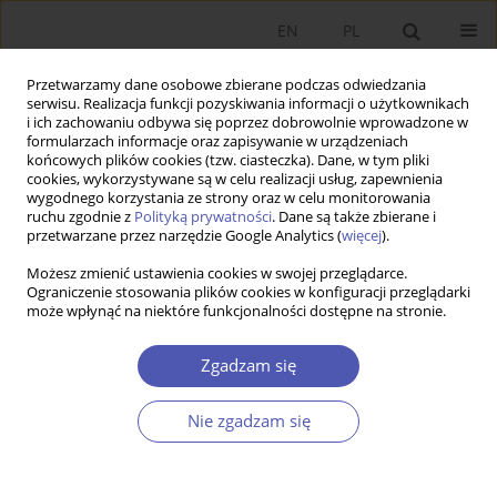
EN
PL
Przetwarzamy dane osobowe zbierane podczas odwiedzania
serwisu. Realizacja funkcji pozyskiwania informacji o użytkownikach
i ich zachowaniu odbywa się poprzez dobrowolnie wprowadzone w
formularzach informacje oraz zapisywanie w urządzeniach
końcowych plików cookies (tzw. ciasteczka). Dane, w tym pliki
cookies, wykorzystywane są w celu realizacji usług, zapewnienia
10/2012 vol. 259
wygodnego korzystania ze strony oraz w celu monitorowania
ruchu zgodnie z
Polityką prywatności
. Dane są także zbierane i
przetwarzane przez narzędzie Google Analytics (
więcej
).
PRACA ORYGINALNA
Możesz zmienić ustawienia cookies w swojej przeglądarce.
Ograniczenie stosowania plików cookies w konfiguracji przeglądarki
Trwałość UGiW zależy od
może wpłynąć na niektóre funkcjonalności dostępne na stronie.
powodzenia EMS w rozwiązaniu
Zgadzam się
kryzysu zadłużeniowego
Nie zgadzam się
Janusz Sawicki
Więcej