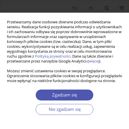
EN
PL
Przetwarzamy dane osobowe zbierane podczas odwiedzania
serwisu. Realizacja funkcji pozyskiwania informacji o użytkownikach
i ich zachowaniu odbywa się poprzez dobrowolnie wprowadzone w
formularzach informacje oraz zapisywanie w urządzeniach
końcowych plików cookies (tzw. ciasteczka). Dane, w tym pliki
cookies, wykorzystywane są w celu realizacji usług, zapewnienia
Kod klasyfikacji JEL
G18
wygodnego korzystania ze strony oraz w celu monitorowania
ruchu zgodnie z
Polityką prywatności
. Dane są także zbierane i
przetwarzane przez narzędzie Google Analytics (
więcej
).
PRACA ORYGINALNA
Możesz zmienić ustawienia cookies w swojej przeglądarce.
Regulacja lichwy: uzasadnienie, konsekwencje i
Ograniczenie stosowania plików cookies w konfiguracji przeglądarki
wybrane wnioski z polskich doświadczeń
może wpłynąć na niektóre funkcjonalności dostępne na stronie.
Ryszard Kowalski
,
Grzegorz Wałęga
Zgadzam się
GNPJE 2022;310(2):57-73
DOI
:
https://doi.org/10.33119/GN/149195
Statystyki
Nie zgadzam się
Streszczenie
Artykuł
(PDF)