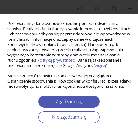
EN
PL
Przetwarzamy dane osobowe zbierane podczas odwiedzania
serwisu. Realizacja funkcji pozyskiwania informacji o użytkownikach
i ich zachowaniu odbywa się poprzez dobrowolnie wprowadzone w
formularzach informacje oraz zapisywanie w urządzeniach
końcowych plików cookies (tzw. ciasteczka). Dane, w tym pliki
cookies, wykorzystywane są w celu realizacji usług, zapewnienia
Numery archiwalne
wygodnego korzystania ze strony oraz w celu monitorowania
ruchu zgodnie z
Polityką prywatności
. Dane są także zbierane i
przetwarzane przez narzędzie Google Analytics (
więcej
).
4/2022 vol. 312
Możesz zmienić ustawienia cookies w swojej przeglądarce.
Ograniczenie stosowania plików cookies w konfiguracji przeglądarki
może wpłynąć na niektóre funkcjonalności dostępne na stronie.
PRACA ORYGINALNA
Polityka regionalna Ukrainy: droga do integracji
Zgadzam się
europejskiej
Aleksandra Nowakowska
,
Magdalena Michalak
,
Ihor Lishchynskyy
,
Nie zgadzam się
Mariia Lyzun
GNPJE 2022;312(4):1-16
DOI
:
https://doi.org/10.33119/GN/154836