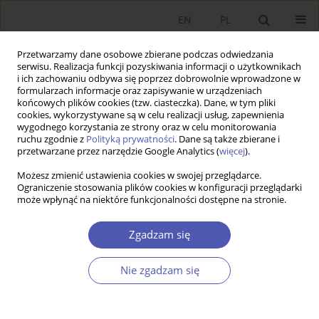
EN
PL
Przetwarzamy dane osobowe zbierane podczas odwiedzania
serwisu. Realizacja funkcji pozyskiwania informacji o użytkownikach
i ich zachowaniu odbywa się poprzez dobrowolnie wprowadzone w
formularzach informacje oraz zapisywanie w urządzeniach
końcowych plików cookies (tzw. ciasteczka). Dane, w tym pliki
cookies, wykorzystywane są w celu realizacji usług, zapewnienia
10/2006 vol. 211
wygodnego korzystania ze strony oraz w celu monitorowania
ruchu zgodnie z
Polityką prywatności
. Dane są także zbierane i
przetwarzane przez narzędzie Google Analytics (
więcej
).
PRACA ORYGINALNA
Możesz zmienić ustawienia cookies w swojej przeglądarce.
Ograniczenie stosowania plików cookies w konfiguracji przeglądarki
Modelowanie realnej
może wpłynąć na niektóre funkcjonalności dostępne na stronie.
konwergencji w skali
Zgadzam się
międzynarodowej
Nie zgadzam się
Mariusz Próchniak
,
Bartosz Witkowski
Więcej