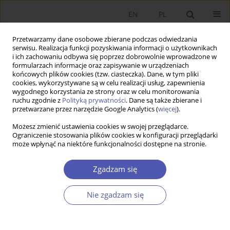
EN
PL
Przetwarzamy dane osobowe zbierane podczas odwiedzania
serwisu. Realizacja funkcji pozyskiwania informacji o użytkownikach
i ich zachowaniu odbywa się poprzez dobrowolnie wprowadzone w
formularzach informacje oraz zapisywanie w urządzeniach
końcowych plików cookies (tzw. ciasteczka). Dane, w tym pliki
cookies, wykorzystywane są w celu realizacji usług, zapewnienia
2/2024 vol. 318
wygodnego korzystania ze strony oraz w celu monitorowania
ruchu zgodnie z
Polityką prywatności
. Dane są także zbierane i
przetwarzane przez narzędzie Google Analytics (
więcej
).
PRACA ORYGINALNA
Możesz zmienić ustawienia cookies w swojej przeglądarce.
Ograniczenie stosowania plików cookies w konfiguracji przeglądarki
Analiza wyników finansowych
może wpłynąć na niektóre funkcjonalności dostępne na stronie.
przy użyciu metody Cobra
Zgadzam się
opartej na metodzie Merec –
Nie zgadzam się
zastosowanie do tradycyjnych i
tanich linii lotniczych