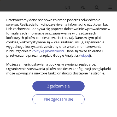
EN
PL
Przetwarzamy dane osobowe zbierane podczas odwiedzania
serwisu. Realizacja funkcji pozyskiwania informacji o użytkownikach
i ich zachowaniu odbywa się poprzez dobrowolnie wprowadzone w
formularzach informacje oraz zapisywanie w urządzeniach
końcowych plików cookies (tzw. ciasteczka). Dane, w tym pliki
cookies, wykorzystywane są w celu realizacji usług, zapewnienia
1/2023 vol. 313
wygodnego korzystania ze strony oraz w celu monitorowania
ruchu zgodnie z
Polityką prywatności
. Dane są także zbierane i
przetwarzane przez narzędzie Google Analytics (
więcej
).
PRACA ORYGINALNA
Możesz zmienić ustawienia cookies w swojej przeglądarce.
Ograniczenie stosowania plików cookies w konfiguracji przeglądarki
Która teoria struktury kapitału
może wpłynąć na niektóre funkcjonalności dostępne na stronie.
wyjaśnia decyzje finansowe
Zgadzam się
małych i średnich
Nie zgadzam się
przedsiębiorstw? Wyniki badań
dotyczących Polski