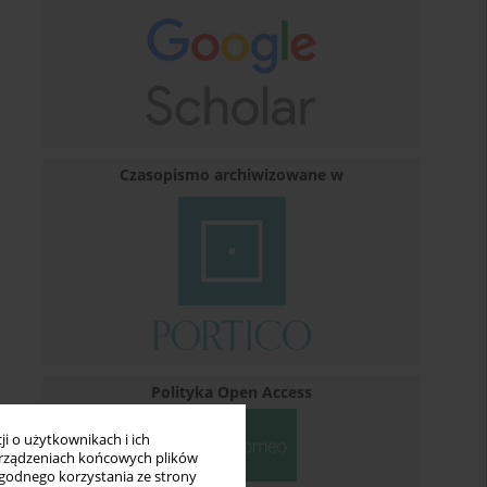
Czasopismo archiwizowane w
Polityka Open Access
i o użytkownikach i ich
rządzeniach końcowych plików
wygodnego korzystania ze strony