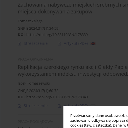
Zachowania nabywcze miejskich srebrnych si
miejsca dokonywania zakupów
Tomasz Zalega
GNPJE 2024;317(1):34-59
DOI
:
https://doi.org/10.33119/GN/178339
Streszczenie
Artykuł
(PDF)
PRACA ORYGINALNA
Replikacja szerokiego rynku akcji Giełdy Pap
wykorzystaniem indeksu inwestycji odpowied
Jacek Tomaszewski
GNPJE 2024;317(1):60-72
DOI
:
https://doi.org/10.33119/GN/178340
Streszczenie
Artykuł
(PDF)
Przetwarzamy dane osobowe zbiera
zachowaniu odbywa się poprzez d
PRACA POGLĄDOWA
cookies (tzw. ciasteczka). Dane, w