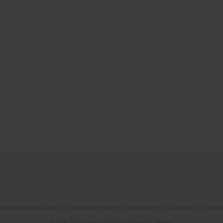
dków Ministerstwa Nauki i Szkolnictwa Wyższego przeznaczonych na działalność upow
© 2006-2026 Journal hosting platform by
Bentus