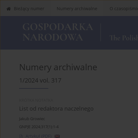
Bieżący numer
Numery archiwalne
O czasopiśmi
Numery archiwalne
1/2024 vol. 317
KRÓTKA NOTATKA
List od redaktora naczelnego
Jakub Growiec
GNPJE 2024;317(1):1-4
Artykuł
(PDF)