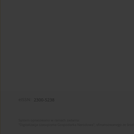
eISSN:
2300-5238
System opracowano w ramach zadania:
"Digitalizacja czasopisma Gospodarka Narodowa", sfinansowanego ze śro