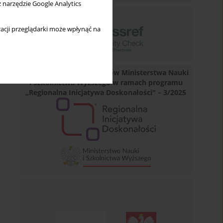
z narzędzie Google Analytics
acji przeglądarki może wpłynąć na
Dofinansowano ze środków Ministerstwa Nauki
i Szkolnictwa Wyższego w ramach programu
„Regionalna Inicjatywa Doskonałości" – 3/2025