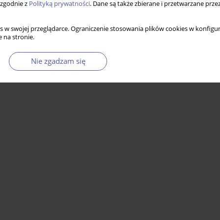
istycznych – analiza wybranych determinant
 zgodnie z
Polityką prywatności
. Dane są także zbierane i przetwarzane prze
s w swojej przeglądarce. Ograniczenie stosowania plików cookies w konfigur
 na stronie.
Statystyki
Nie zgadzam się