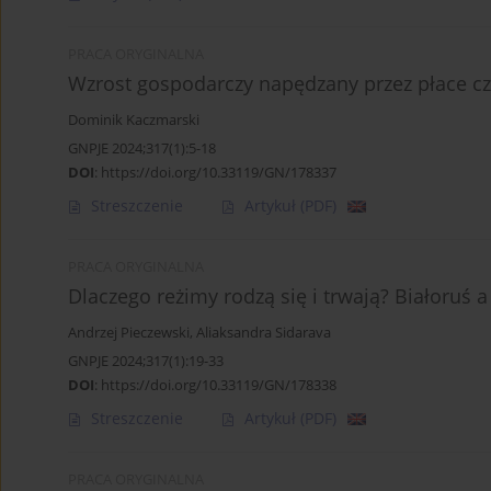
PRACA ORYGINALNA
Wzrost gospodarczy napędzany przez płace czy
Dominik Kaczmarski
GNPJE 2024;317(1):5-18
DOI
:
https://doi.org/10.33119/GN/178337
Streszczenie
Artykuł
(PDF)
PRACA ORYGINALNA
Dlaczego reżimy rodzą się i trwają? Białoruś 
Andrzej Pieczewski
,
Aliaksandra Sidarava
GNPJE 2024;317(1):19-33
DOI
:
https://doi.org/10.33119/GN/178338
Streszczenie
Artykuł
(PDF)
PRACA ORYGINALNA