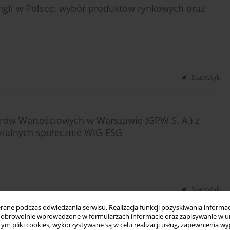
ngli w Polsce: wybór produktów rynkowych oraz
Statystyki
ierów Wartościowych w Warszawie (GPW S. A.) z
zialnych społecznie WIG-ESG
Statystyki
ne podczas odwiedzania serwisu. Realizacja funkcji pozyskiwania informacj
obrowolnie wprowadzone w formularzach informacje oraz zapisywanie w u
 tym pliki cookies, wykorzystywane są w celu realizacji usług, zapewnienia 