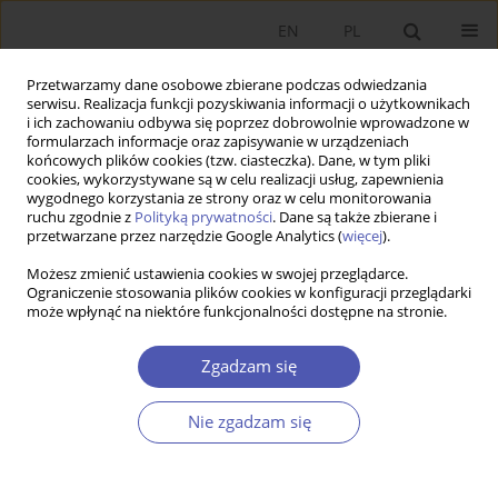
EN
PL
Przetwarzamy dane osobowe zbierane podczas odwiedzania
serwisu. Realizacja funkcji pozyskiwania informacji o użytkownikach
i ich zachowaniu odbywa się poprzez dobrowolnie wprowadzone w
formularzach informacje oraz zapisywanie w urządzeniach
końcowych plików cookies (tzw. ciasteczka). Dane, w tym pliki
cookies, wykorzystywane są w celu realizacji usług, zapewnienia
1/2017 vol. 287
wygodnego korzystania ze strony oraz w celu monitorowania
ruchu zgodnie z
Polityką prywatności
. Dane są także zbierane i
przetwarzane przez narzędzie Google Analytics (
więcej
).
PRACA ORYGINALNA
Możesz zmienić ustawienia cookies w swojej przeglądarce.
Ograniczenie stosowania plików cookies w konfiguracji przeglądarki
Komplementarność innowacji a
może wpłynąć na niektóre funkcjonalności dostępne na stronie.
eksport nowych produktów
Zgadzam się
Małgorzata Stefania Lewandowska
,
Tomasz Gołębiowski
,
Nie zgadzam się
Maja Szymura-Tyc
,
Małgorzata Rószkiewicz
Więcej