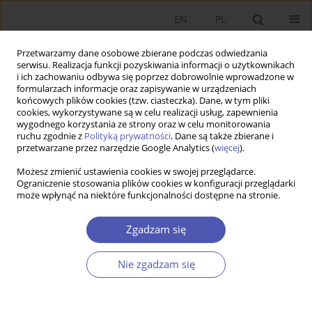
EN
PL
Przetwarzamy dane osobowe zbierane podczas odwiedzania
serwisu. Realizacja funkcji pozyskiwania informacji o użytkownikach
i ich zachowaniu odbywa się poprzez dobrowolnie wprowadzone w
formularzach informacje oraz zapisywanie w urządzeniach
końcowych plików cookies (tzw. ciasteczka). Dane, w tym pliki
cookies, wykorzystywane są w celu realizacji usług, zapewnienia
3/2015 vol. 277
wygodnego korzystania ze strony oraz w celu monitorowania
ruchu zgodnie z
Polityką prywatności
. Dane są także zbierane i
przetwarzane przez narzędzie Google Analytics (
więcej
).
PRACA ORYGINALNA
Możesz zmienić ustawienia cookies w swojej przeglądarce.
Ograniczenie stosowania plików cookies w konfiguracji przeglądarki
Funkcja fiskalna i społeczna w
może wpłynąć na niektóre funkcjonalności dostępne na stronie.
powierzchniowym systemie
Zgadzam się
opodatkowania nieruchomości
Nie zgadzam się
na przykładzie gmin w Polsce