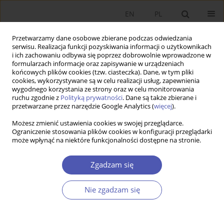
EN
PL
Przetwarzamy dane osobowe zbierane podczas odwiedzania
serwisu. Realizacja funkcji pozyskiwania informacji o użytkownikach
i ich zachowaniu odbywa się poprzez dobrowolnie wprowadzone w
formularzach informacje oraz zapisywanie w urządzeniach
końcowych plików cookies (tzw. ciasteczka). Dane, w tym pliki
cookies, wykorzystywane są w celu realizacji usług, zapewnienia
11-12/2007 vol. 220
wygodnego korzystania ze strony oraz w celu monitorowania
ruchu zgodnie z
Polityką prywatności
. Dane są także zbierane i
przetwarzane przez narzędzie Google Analytics (
więcej
).
PRACA ORYGINALNA
Możesz zmienić ustawienia cookies w swojej przeglądarce.
Ograniczenie stosowania plików cookies w konfiguracji przeglądarki
Efektywność wydatków na
może wpłynąć na niektóre funkcjonalności dostępne na stronie.
gimnazja
Zgadzam się
Maciej Jakubowski
Nie zgadzam się
Więcej
GNPJE 2007;220(11-12):85-113