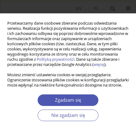
EN
PL
Przetwarzamy dane osobowe zbierane podczas odwiedzania
serwisu. Realizacja funkcji pozyskiwania informacji o użytkownikach
i ich zachowaniu odbywa się poprzez dobrowolnie wprowadzone w
formularzach informacje oraz zapisywanie w urządzeniach
końcowych plików cookies (tzw. ciasteczka). Dane, w tym pliki
cookies, wykorzystywane są w celu realizacji usług, zapewnienia
3/2018 vol. 295
wygodnego korzystania ze strony oraz w celu monitorowania
ruchu zgodnie z
Polityką prywatności
. Dane są także zbierane i
przetwarzane przez narzędzie Google Analytics (
więcej
).
PRACA ORYGINALNA
Możesz zmienić ustawienia cookies w swojej przeglądarce.
Ograniczenie stosowania plików cookies w konfiguracji przeglądarki
Zaufanie w gospodarce
może wpłynąć na niektóre funkcjonalności dostępne na stronie.
współdzielenia
Zgadzam się
1
1
Katarzyna Czernek
,
Dagmara Wójcik
,
Nie zgadzam się
2
Paweł Marszałek
Więcej