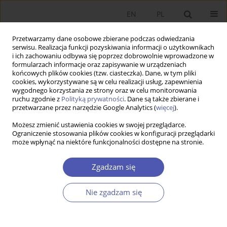
EN
PL
Przetwarzamy dane osobowe zbierane podczas odwiedzania
serwisu. Realizacja funkcji pozyskiwania informacji o użytkownikach
i ich zachowaniu odbywa się poprzez dobrowolnie wprowadzone w
formularzach informacje oraz zapisywanie w urządzeniach
końcowych plików cookies (tzw. ciasteczka). Dane, w tym pliki
cookies, wykorzystywane są w celu realizacji usług, zapewnienia
2/2016 vol. 282
wygodnego korzystania ze strony oraz w celu monitorowania
ruchu zgodnie z
Polityką prywatności
. Dane są także zbierane i
przetwarzane przez narzędzie Google Analytics (
więcej
).
PRACA ORYGINALNA
Możesz zmienić ustawienia cookies w swojej przeglądarce.
Ograniczenie stosowania plików cookies w konfiguracji przeglądarki
System szkoleń i podnoszenia
może wpłynąć na niektóre funkcjonalności dostępne na stronie.
kwalifikacji zawodowych jako
Zgadzam się
forma transferu wiedzy w
Nie zgadzam się
przedsiębiorstwach
międzynarodowych