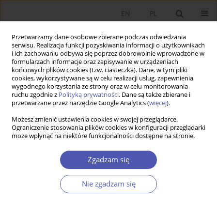
EN
PL
Przetwarzamy dane osobowe zbierane podczas odwiedzania
serwisu. Realizacja funkcji pozyskiwania informacji o użytkownikach
i ich zachowaniu odbywa się poprzez dobrowolnie wprowadzone w
formularzach informacje oraz zapisywanie w urządzeniach
końcowych plików cookies (tzw. ciasteczka). Dane, w tym pliki
cookies, wykorzystywane są w celu realizacji usług, zapewnienia
Słowo kluczowe
institutional
wygodnego korzystania ze strony oraz w celu monitorowania
ruchu zgodnie z
Polityką prywatności
. Dane są także zbierane i
economics
przetwarzane przez narzędzie Google Analytics (
więcej
).
Możesz zmienić ustawienia cookies w swojej przeglądarce.
PRACA ORYGINALNA
Ograniczenie stosowania plików cookies w konfiguracji przeglądarki
O poszukiwaniu przyczyn bogactwa i nędzy
może wpłynąć na niektóre funkcjonalności dostępne na stronie.
narodów w teorii Darona Acemoglu i Jamesa A.
Zgadzam się
Robinsona
Joanna Dzionek-Kozłowska
,
Rafał Matera
Nie zgadzam się
GNPJE 2016;285(5):5-26
DOI
:
https://doi.org/10.33119/GN/100758
Statystyki