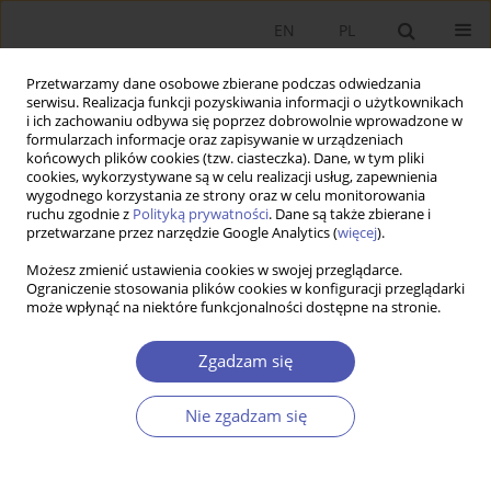
EN
PL
Przetwarzamy dane osobowe zbierane podczas odwiedzania
serwisu. Realizacja funkcji pozyskiwania informacji o użytkownikach
i ich zachowaniu odbywa się poprzez dobrowolnie wprowadzone w
formularzach informacje oraz zapisywanie w urządzeniach
końcowych plików cookies (tzw. ciasteczka). Dane, w tym pliki
cookies, wykorzystywane są w celu realizacji usług, zapewnienia
2/2020 vol. 302
wygodnego korzystania ze strony oraz w celu monitorowania
ruchu zgodnie z
Polityką prywatności
. Dane są także zbierane i
przetwarzane przez narzędzie Google Analytics (
więcej
).
PRACA ORYGINALNA
Możesz zmienić ustawienia cookies w swojej przeglądarce.
Ograniczenie stosowania plików cookies w konfiguracji przeglądarki
Reguły polityki pieniężnej i
może wpłynąć na niektóre funkcjonalności dostępne na stronie.
makroostrożnościowej w
Zgadzam się
modelu z ograniczeniami
Nie zgadzam się
zastawowymi
1,2