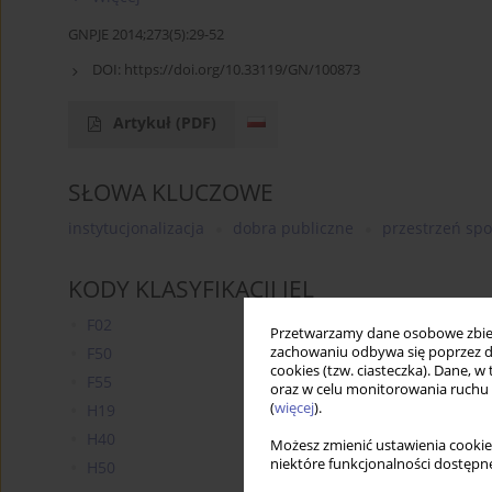
GNPJE 2014;273(5):29-52
DOI:
https://doi.org/10.33119/GN/100873
Artykuł
(PDF)
SŁOWA KLUCZOWE
instytucjonalizacja
dobra publiczne
przestrzeń sp
KODY KLASYFIKACJI JEL
F02
Przetwarzamy dane osobowe zbiera
zachowaniu odbywa się poprzez d
F50
cookies (tzw. ciasteczka). Dane, w
F55
oraz w celu monitorowania ruchu
(
więcej
).
H19
H40
Możesz zmienić ustawienia cookie
niektóre funkcjonalności dostępne
H50