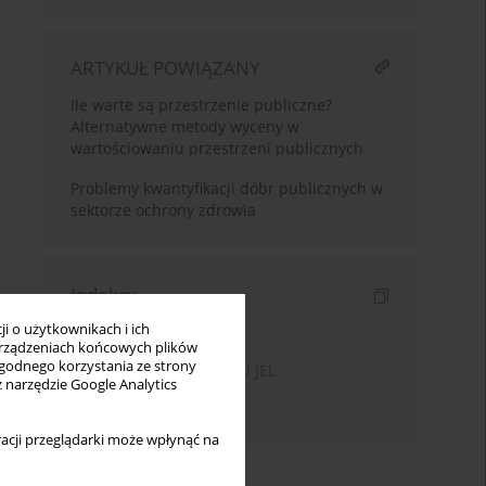
ARTYKUŁ POWIĄZANY
Ile warte są przestrzenie publiczne?
Alternatywne metody wyceny w
wartościowaniu przestrzeni publicznych
Problemy kwantyfikacji dóbr publicznych w
sektorze ochrony zdrowia
Indeksy
i o użytkownikach i ich
Indeks słów kluczowych
rządzeniach końcowych plików
wygodnego korzystania ze strony
Indeks kodów klasyfikacji JEL
z narzędzie Google Analytics
Indeks autorów
acji przeglądarki może wpłynąć na