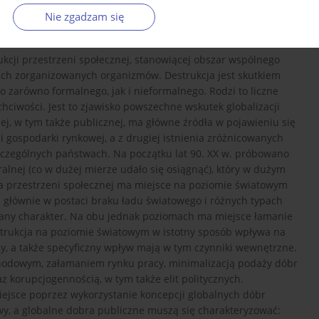
Nie zgadzam się
ukcji przestrzeni społecznej, stanowiącej obszar wspólnego
mach zorganizowanych organizmów. Destrukcja jest skutkiem
zarówno formalnego, jak i nieformalnego. Rodzi to liczne
chciwości. Jest to zjawisko powszechne wskutek globalizacji
nej, w tym także publicznej, ma główne źródła w pojawieniu się
i gospodarki rynkowej, a z drugiej istnienia zróżnicowanych
zczególnych państwach. Na początku lat 90. XX w. próbowano
ralnej (co w dużej mierze udało się osiągnąć), który w dużym
ja przestrzeni społecznej ma miejsce na poziomie światowym
 głównie w postaci braku ładu światowego i różnych typach
owany charakter. Na obu jednak poziomach ma miejsce łamanie
strukcja na poziomie światowym w istotny sposób wpływa na
, a także specyficzny wpływ mają w tym czynniki wewnętrzne.
hodowym, załamaniem rynku pracy, minimalizacją podaży dóbr
z korupcjogennością, w tym także elit politycznych.
iejsce poprzez wykorzystanie koncepcji globalnych dóbr
wy, a globalne dobra publiczne muszą się charakteryzować: