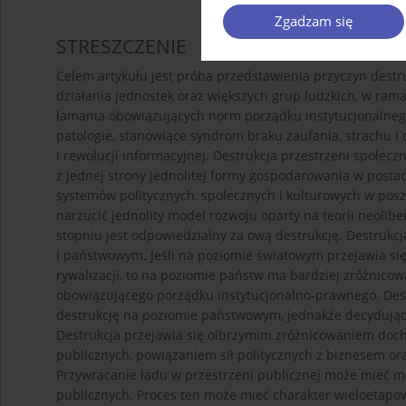
Zgadzam się
STRESZCZENIE
Celem artykułu jest próba przedstawienia przyczyn destr
działania jednostek oraz większych grup ludzkich, w ra
łamania obowiązujących norm porządku instytucjonalnego 
patologie, stanowiące syndrom braku zaufania, strachu i 
i rewolucji informacyjnej. Destrukcja przestrzeni społecz
z jednej strony jednolitej formy gospodarowania w postac
systemów politycznych, społecznych i kulturowych w pos
narzucić jednolity model rozwoju oparty na teorii neolibe
stopniu jest odpowiedzialny za ową destrukcję. Destrukc
i państwowym. Jeśli na poziomie światowym przejawia się
rywalizacji, to na poziomie państw ma bardziej zróżnic
obowiązującego porządku instytucjonalno­‑prawnego. De
destrukcję na poziomie państwowym, jednakże decydujący
Destrukcja przejawia się olbrzymim zróżnicowaniem doc
publicznych, powiązaniem sił politycznych z biznesem ora
Przywracanie ładu w przestrzeni publicznej może mieć m
publicznych. Proces ten może mieć charakter wieloetapo