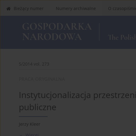
Bieżący numer
Numery archiwalne
O czasopiśmi
5/2014 vol. 273
PRACA ORYGINALNA
Instytucjonalizacja przestrze
publiczne
Jerzy Kleer
Więcej