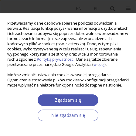
EN
PL
Przetwarzamy dane osobowe zbierane podczas odwiedzania
serwisu. Realizacja funkcji pozyskiwania informacji o użytkownikach
i ich zachowaniu odbywa się poprzez dobrowolnie wprowadzone w
formularzach informacje oraz zapisywanie w urządzeniach
końcowych plików cookies (tzw. ciasteczka). Dane, w tym pliki
cookies, wykorzystywane są w celu realizacji usług, zapewnienia
3/2009 vol. 230
wygodnego korzystania ze strony oraz w celu monitorowania
ruchu zgodnie z
Polityką prywatności
. Dane są także zbierane i
przetwarzane przez narzędzie Google Analytics (
więcej
).
PRACA ORYGINALNA
Możesz zmienić ustawienia cookies w swojej przeglądarce.
Ograniczenie stosowania plików cookies w konfiguracji przeglądarki
Hierarchia i poziom
może wpłynąć na niektóre funkcjonalności dostępne na stronie.
zaspokojenia potrzeb
Zgadzam się
konsumpcyjnych w
Nie zgadzam się
gospodarstwach domowych
dotkniętych bezrobociem