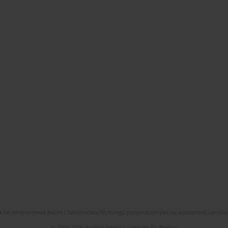
dków Ministerstwa Nauki i Szkolnictwa Wyższego przeznaczonych na działalność upow
© 2006-2026 Journal hosting platform by
Bentus