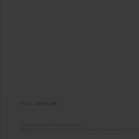
eISSN:
2300-5238
System opracowano w ramach zadania:
"Digitalizacja czasopisma Gospodarka Narodowa", sfinansowanego ze śro