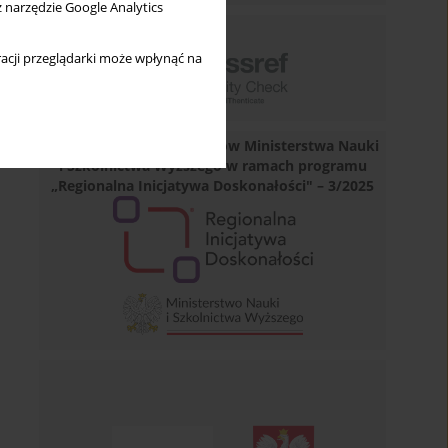
z narzędzie Google Analytics
acji przeglądarki może wpłynąć na
Dofinansowano ze środków Ministerstwa Nauki
i Szkolnictwa Wyższego w ramach programu
„Regionalna Inicjatywa Doskonałości" – 3/2025