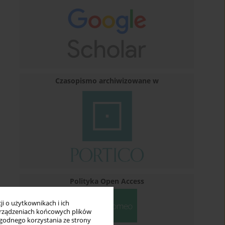
Czasopismo archiwizowane w
Polityka Open Access
i o użytkownikach i ich
rządzeniach końcowych plików
wygodnego korzystania ze strony