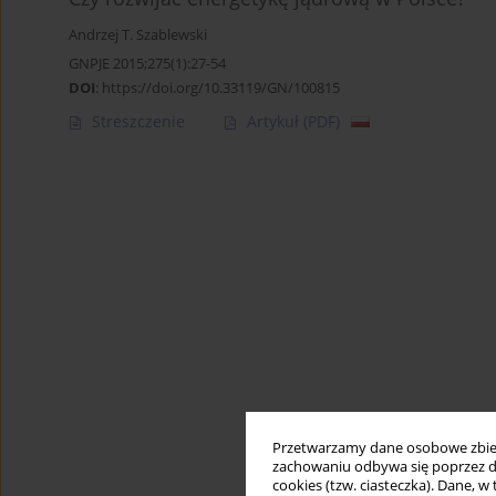
Andrzej T. Szablewski
GNPJE 2015;275(1):27-54
DOI
:
https://doi.org/10.33119/GN/100815
Streszczenie
Artykuł
(PDF)
Przetwarzamy dane osobowe zbiera
zachowaniu odbywa się poprzez d
cookies (tzw. ciasteczka). Dane, w