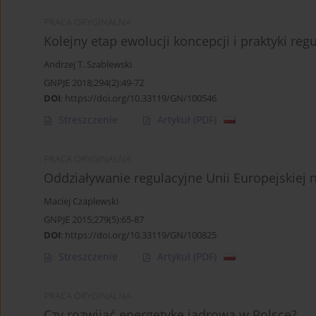
PRACA ORYGINALNA
Kolejny etap ewolucji koncepcji i praktyki reg
Andrzej T. Szablewski
GNPJE 2018;294(2):49-72
DOI
:
https://doi.org/10.33119/GN/100546
Streszczenie
Artykuł
(PDF)
PRACA ORYGINALNA
Oddziaływanie regulacyjne Unii Europejskiej 
Maciej Czaplewski
GNPJE 2015;279(5):65-87
DOI
:
https://doi.org/10.33119/GN/100825
Streszczenie
Artykuł
(PDF)
PRACA ORYGINALNA
Czy rozwijać energetykę jądrową w Polsce?