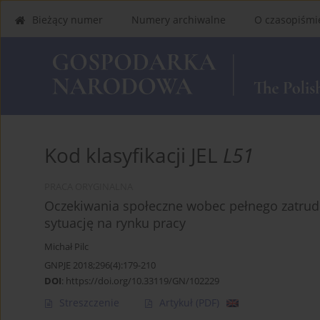
Bieżący numer
Numery archiwalne
O czasopiśmi
Kod klasyfikacji JEL
L51
PRACA ORYGINALNA
Oczekiwania społeczne wobec pełnego zatrudn
sytuację na rynku pracy
Michał Pilc
GNPJE 2018;296(4):179-210
DOI
:
https://doi.org/10.33119/GN/102229
Streszczenie
Artykuł
(PDF)