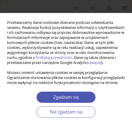
EN
PL
Przetwarzamy dane osobowe zbierane podczas odwiedzania
serwisu. Realizacja funkcji pozyskiwania informacji o użytkownikach
i ich zachowaniu odbywa się poprzez dobrowolnie wprowadzone w
formularzach informacje oraz zapisywanie w urządzeniach
końcowych plików cookies (tzw. ciasteczka). Dane, w tym pliki
cookies, wykorzystywane są w celu realizacji usług, zapewnienia
Autor
Wanda Karpińska-
wygodnego korzystania ze strony oraz w celu monitorowania
ruchu zgodnie z
Polityką prywatności
. Dane są także zbierane i
Mizielińska
przetwarzane przez narzędzie Google Analytics (
więcej
).
Możesz zmienić ustawienia cookies w swojej przeglądarce.
PRACA ORYGINALNA
Ograniczenie stosowania plików cookies w konfiguracji przeglądarki
Znaczenie ubezpieczeń eksportowych w Polsce w
może wpłynąć na niektóre funkcjonalności dostępne na stronie.
latach 2000–2009
Zgadzam się
Grzegorz Konat
,
Wanda Karpińska-Mizielińska
,
Tadeusz Smuga
GNPJE 2011;248(5-6):21-48
Nie zgadzam się
DOI
:
https://doi.org/10.33119/GN/101074
Statystyki
Streszczenie
Artykuł
(PDF)