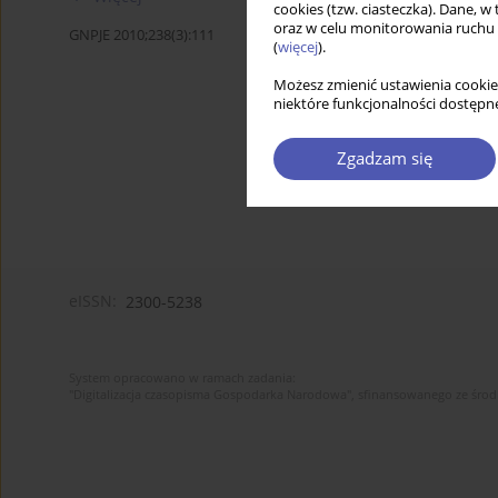
cookies (tzw. ciasteczka). Dane, w
oraz w celu monitorowania ruchu
GNPJE 2010;238(3):111
(
więcej
).
Możesz zmienić ustawienia cookie
niektóre funkcjonalności dostępne
Zgadzam się
eISSN:
2300-5238
System opracowano w ramach zadania:
"Digitalizacja czasopisma Gospodarka Narodowa", sfinansowanego ze śro