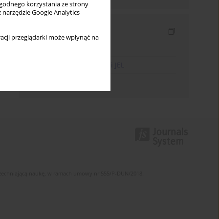
wygodnego korzystania ze strony
z narzędzie Google Analytics
Indeksy
acji przeglądarki może wpłynąć na
Indeks słów kluczowych
Indeks kodów klasyfikacji JEL
Indeks autorów
szechniającą naukę, w ramach umowy nr 555/P-DUN/2018.