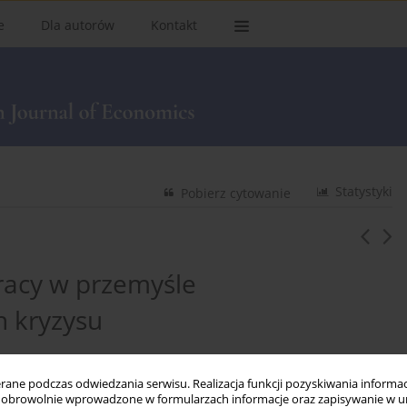
e
Dla autorów
Kontakt
Statystyki
Pobierz cytowanie
acy w przemyśle
 kryzysu
ne podczas odwiedzania serwisu. Realizacja funkcji pozyskiwania informacj
obrowolnie wprowadzone w formularzach informacje oraz zapisywanie w u