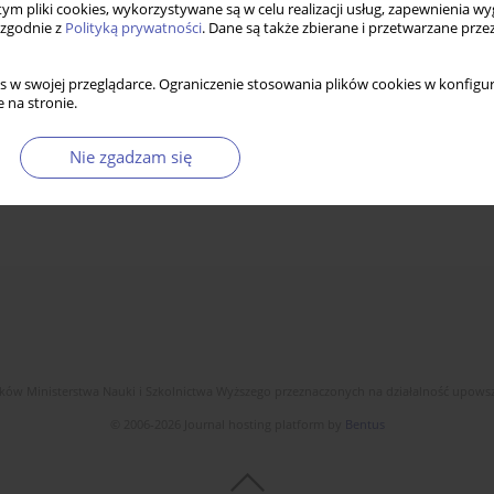
 tym pliki cookies, wykorzystywane są w celu realizacji usług, zapewnienia 
 zgodnie z
Polityką prywatności
. Dane są także zbierane i przetwarzane prze
s w swojej przeglądarce. Ograniczenie stosowania plików cookies w konfigur
 na stronie.
Nie zgadzam się
dków Ministerstwa Nauki i Szkolnictwa Wyższego przeznaczonych na działalność upow
© 2006-2026 Journal hosting platform by
Bentus