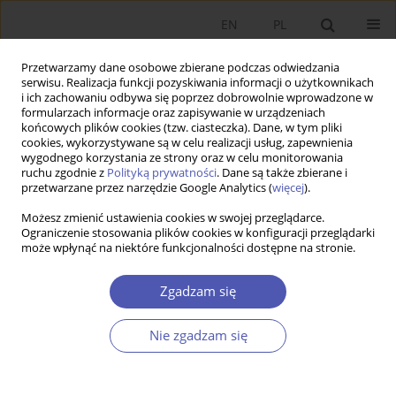
EN
PL
Przetwarzamy dane osobowe zbierane podczas odwiedzania
serwisu. Realizacja funkcji pozyskiwania informacji o użytkownikach
i ich zachowaniu odbywa się poprzez dobrowolnie wprowadzone w
formularzach informacje oraz zapisywanie w urządzeniach
końcowych plików cookies (tzw. ciasteczka). Dane, w tym pliki
cookies, wykorzystywane są w celu realizacji usług, zapewnienia
Autor
Joanna Kotowicz-Jawor
wygodnego korzystania ze strony oraz w celu monitorowania
ruchu zgodnie z
Polityką prywatności
. Dane są także zbierane i
przetwarzane przez narzędzie Google Analytics (
więcej
).
RECENZJA KSIĄŻKI
Możesz zmienić ustawienia cookies w swojej przeglądarce.
Jacek Klich, Przedsiębiorczość w reformowaniu
Ograniczenie stosowania plików cookies w konfiguracji przeglądarki
systemu ochrony zdrowia w Polsce.
może wpłynąć na niektóre funkcjonalności dostępne na stronie.
Niedoceniane interakcje, Wydawnictwo
Uniwersytetu Jagiellońskiego, Kraków 2007, s. 396
Zgadzam się
Joanna Kotowicz-Jawor
Nie zgadzam się
GNPJE 2009;232(5-6):137
Statystyki