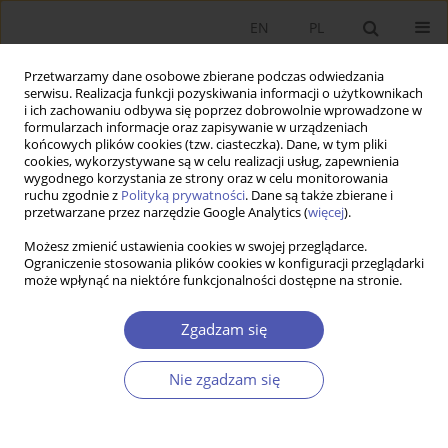
EN
PL
Przetwarzamy dane osobowe zbierane podczas odwiedzania
serwisu. Realizacja funkcji pozyskiwania informacji o użytkownikach
i ich zachowaniu odbywa się poprzez dobrowolnie wprowadzone w
formularzach informacje oraz zapisywanie w urządzeniach
końcowych plików cookies (tzw. ciasteczka). Dane, w tym pliki
cookies, wykorzystywane są w celu realizacji usług, zapewnienia
Autor
Pawel Gmyrek
wygodnego korzystania ze strony oraz w celu monitorowania
ruchu zgodnie z
Polityką prywatności
. Dane są także zbierane i
przetwarzane przez narzędzie Google Analytics (
więcej
).
PRACA ORYGINALNA
Możesz zmienić ustawienia cookies w swojej przeglądarce.
Generatywna sztuczna inteligencja a miejsca
Ograniczenie stosowania plików cookies w konfiguracji przeglądarki
może wpłynąć na niektóre funkcjonalności dostępne na stronie.
pracy – analiza potencjalnego oddziaływania na
globalne zatrudnienie
Zgadzam się
Pawel Gmyrek
,
Janine Berg
,
David Bescond
GNPJE 2025;323(3):6-30
Nie zgadzam się
DOI
:
https://doi.org/10.33119/GN/203716
Statystyki