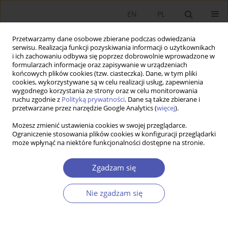
EN
PL
Przetwarzamy dane osobowe zbierane podczas odwiedzania
serwisu. Realizacja funkcji pozyskiwania informacji o użytkownikach
i ich zachowaniu odbywa się poprzez dobrowolnie wprowadzone w
formularzach informacje oraz zapisywanie w urządzeniach
końcowych plików cookies (tzw. ciasteczka). Dane, w tym pliki
cookies, wykorzystywane są w celu realizacji usług, zapewnienia
Autor
David Bescond
wygodnego korzystania ze strony oraz w celu monitorowania
ruchu zgodnie z
Polityką prywatności
. Dane są także zbierane i
przetwarzane przez narzędzie Google Analytics (
więcej
).
PRACA ORYGINALNA
Możesz zmienić ustawienia cookies w swojej przeglądarce.
Generatywna sztuczna inteligencja a miejsca
Ograniczenie stosowania plików cookies w konfiguracji przeglądarki
może wpłynąć na niektóre funkcjonalności dostępne na stronie.
pracy – analiza potencjalnego oddziaływania na
globalne zatrudnienie
Zgadzam się
Pawel Gmyrek
,
Janine Berg
,
David Bescond
GNPJE 2025;323(3):6-30
Nie zgadzam się
DOI
:
https://doi.org/10.33119/GN/203716
Statystyki