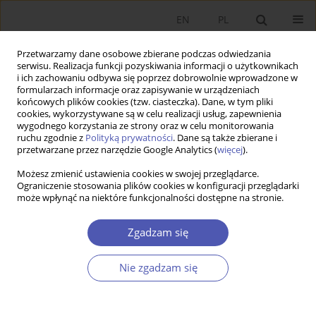
EN
PL
Przetwarzamy dane osobowe zbierane podczas odwiedzania
serwisu. Realizacja funkcji pozyskiwania informacji o użytkownikach
i ich zachowaniu odbywa się poprzez dobrowolnie wprowadzone w
formularzach informacje oraz zapisywanie w urządzeniach
końcowych plików cookies (tzw. ciasteczka). Dane, w tym pliki
cookies, wykorzystywane są w celu realizacji usług, zapewnienia
Autor
Andrzej Jasiński
wygodnego korzystania ze strony oraz w celu monitorowania
ruchu zgodnie z
Polityką prywatności
. Dane są także zbierane i
przetwarzane przez narzędzie Google Analytics (
więcej
).
PRACA ORYGINALNA
Możesz zmienić ustawienia cookies w swojej przeglądarce.
Innowacyjność przedsiębiorstw przemysłowych w
Ograniczenie stosowania plików cookies w konfiguracji przeglądarki
latach 2015–2022. Mierniki i ocena w Polsce
może wpłynąć na niektóre funkcjonalności dostępne na stronie.
Andrzej H. Jasiński
Zgadzam się
GNPJE 2025;321(1):68-83
DOI
:
https://doi.org/10.33119/GN/194055
Statystyki
Nie zgadzam się
Streszczenie
Artykuł
(PDF)