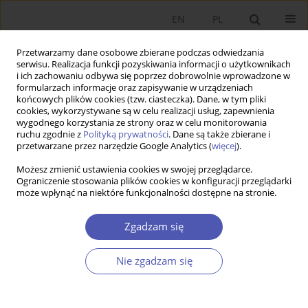
EN
PL
Przetwarzamy dane osobowe zbierane podczas odwiedzania
serwisu. Realizacja funkcji pozyskiwania informacji o użytkownikach
i ich zachowaniu odbywa się poprzez dobrowolnie wprowadzone w
formularzach informacje oraz zapisywanie w urządzeniach
końcowych plików cookies (tzw. ciasteczka). Dane, w tym pliki
cookies, wykorzystywane są w celu realizacji usług, zapewnienia
1-2/2006 vol. 205
wygodnego korzystania ze strony oraz w celu monitorowania
ruchu zgodnie z
Polityką prywatności
. Dane są także zbierane i
przetwarzane przez narzędzie Google Analytics (
więcej
).
PRACA ORYGINALNA
Możesz zmienić ustawienia cookies w swojej przeglądarce.
Ograniczenie stosowania plików cookies w konfiguracji przeglądarki
Wpływ wybranych czynników na
może wpłynąć na niektóre funkcjonalności dostępne na stronie.
aktywność inwestorów na
Zgadzam się
Warszawskiej Giełdzie Papierów
Nie zgadzam się
Wartościowych