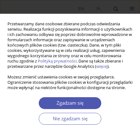
EN
PL
Przetwarzamy dane osobowe zbierane podczas odwiedzania
serwisu. Realizacja funkcji pozyskiwania informacji o użytkownikach
i ich zachowaniu odbywa się poprzez dobrowolnie wprowadzone w
formularzach informacje oraz zapisywanie w urządzeniach
końcowych plików cookies (tzw. ciasteczka). Dane, w tym pliki
cookies, wykorzystywane są w celu realizacji usług, zapewnienia
1-2/2006 vol. 205
wygodnego korzystania ze strony oraz w celu monitorowania
ruchu zgodnie z
Polityką prywatności
. Dane są także zbierane i
przetwarzane przez narzędzie Google Analytics (
więcej
).
PRACA ORYGINALNA
Możesz zmienić ustawienia cookies w swojej przeglądarce.
Ograniczenie stosowania plików cookies w konfiguracji przeglądarki
Reakcja rynku kapitałowego na
może wpłynąć na niektóre funkcjonalności dostępne na stronie.
ogłoszenie wezwania do
Zgadzam się
sprzedaży akcji notowanych na
Nie zgadzam się
Warszawskiej Giełdzie Papierów
Wartościowych