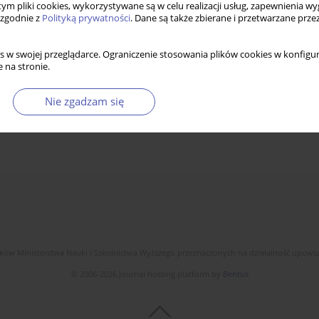
 tym pliki cookies, wykorzystywane są w celu realizacji usług, zapewnienia 
 zgodnie z
Polityką prywatności
. Dane są także zbierane i przetwarzane prze
s w swojej przeglądarce. Ograniczenie stosowania plików cookies w konfigur
 na stronie.
Nie zgadzam się
dków Ministerstwa Nauki i Szkolnictwa Wyższego przeznaczonych na działalność upow
© 2006-2026 Journal hosting platform by
Bentus