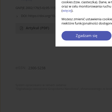
cookies (tzw. ciasteczka). Dane, w
oraz w celu monitorowania ruchu
GNPJE 2002;176(5-6):95-115
(
więcej
).
DOI:
https://doi.org/10.33119/GN/113845
Możesz zmienić ustawienia cookie
niektóre funkcjonalności dostępne
Artykuł
(PDF)
Zgadzam się
eISSN:
2300-5238
System opracowano w ramach zadania:
"Digitalizacja czasopisma Gospodarka Narodowa", sfinansowanego ze śro