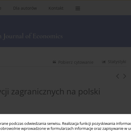
e
Dla autorów
Kontakt
Statystyki
Pobierz cytowanie
ji zagranicznych na polski
ne podczas odwiedzania serwisu. Realizacja funkcji pozyskiwania informacj
obrowolnie wprowadzone w formularzach informacje oraz zapisywanie w u