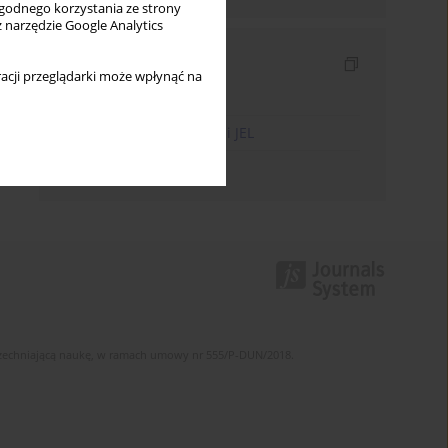
wygodnego korzystania ze strony
z narzędzie Google Analytics
Indeksy
acji przeglądarki może wpłynąć na
Indeks słów kluczowych
Indeks kodów klasyfikacji JEL
Indeks autorów
szechniającą naukę, w ramach umowy nr 555/P-DUN/2018.