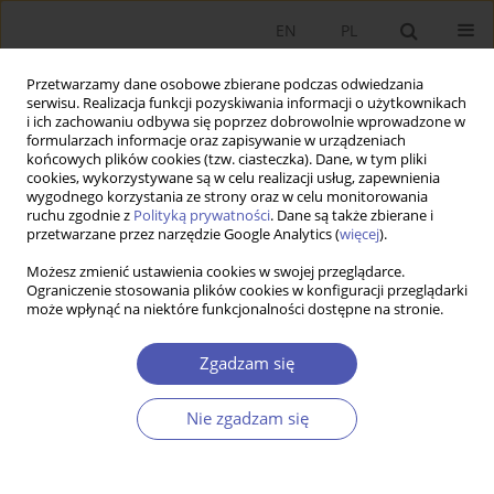
EN
PL
Przetwarzamy dane osobowe zbierane podczas odwiedzania
serwisu. Realizacja funkcji pozyskiwania informacji o użytkownikach
i ich zachowaniu odbywa się poprzez dobrowolnie wprowadzone w
formularzach informacje oraz zapisywanie w urządzeniach
końcowych plików cookies (tzw. ciasteczka). Dane, w tym pliki
cookies, wykorzystywane są w celu realizacji usług, zapewnienia
5-6/2002 vol. 176
wygodnego korzystania ze strony oraz w celu monitorowania
ruchu zgodnie z
Polityką prywatności
. Dane są także zbierane i
przetwarzane przez narzędzie Google Analytics (
więcej
).
RECENZJA KSIĄŻKI
Możesz zmienić ustawienia cookies w swojej przeglądarce.
Ograniczenie stosowania plików cookies w konfiguracji przeglądarki
Barbara Liberda, Oszczędzanie
może wpłynąć na niektóre funkcjonalności dostępne na stronie.
w gospodarce polskiej. Teorie i
Zgadzam się
fakty, PTE, Dom Wydawniczy
Nie zgadzam się
Bellona, Warszawa 2000, s. 152