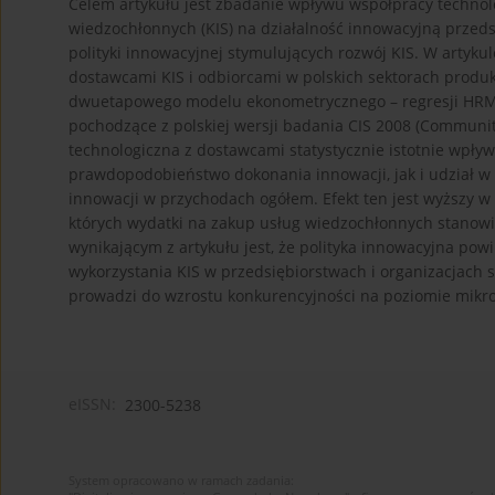
Celem artykułu jest zbadanie wpływu współpracy technol
wiedzochłonnych (KIS) na działalność innowacyjną przeds
polityki innowacyjnej stymulujących rozwój KIS. W artyku
dostawcami KIS i odbiorcami w polskich sektorach prod
dwuetapowego modelu ekonometrycznego – regresji HRM 
pochodzące z polskiej wersji badania CIS 2008 (Communit
technologiczna z dostawcami statystycznie istotnie wpły
prawdopodobieństwo dokonania innowacji, jak i udział 
innowacji w przychodach ogółem. Efekt ten jest wyższy w se
których wydatki na zakup usług wiedzochłonnych stanowi
wynikającym z artykułu jest, że polityka innowacyjna p
wykorzystania KIS w przedsiębiorstwach i organizacjach 
prowadzi do wzrostu konkurencyjności na poziomie mikr
eISSN:
2300-5238
System opracowano w ramach zadania: