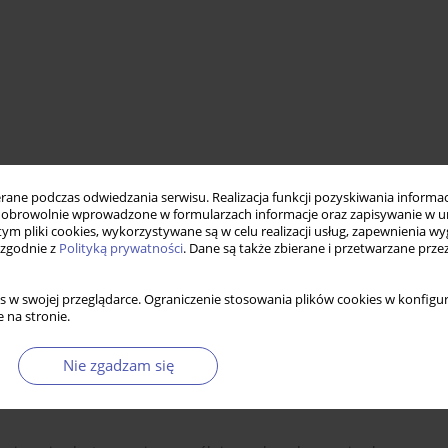
ne podczas odwiedzania serwisu. Realizacja funkcji pozyskiwania informacj
zna
polityka innowacyjna
obrowolnie wprowadzone w formularzach informacje oraz zapisywanie w u
 tym pliki cookies, wykorzystywane są w celu realizacji usług, zapewnienia 
 zgodnie z
Polityką prywatności
. Dane są także zbierane i przetwarzane prze
s w swojej przeglądarce. Ograniczenie stosowania plików cookies w konfigur
 na stronie.
Nie zgadzam się