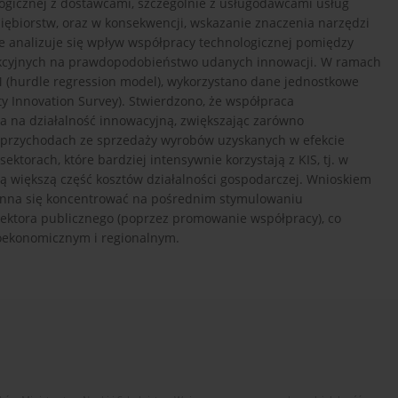
ogicznej z dostawcami, szczególnie z usługodawcami usług
iębiorstw, oraz w konsekwencji, wskazanie znaczenia narzędzi
le analizuje się wpływ współpracy technologicznej pomiędzy
ukcyjnych na prawdopodobieństwo udanych innowacji. W ramach
(hurdle regression model), wykorzystano dane jednostkowe
y Innovation Survey). Stwierdzono, że współpraca
wa na działalność innowacyjną, zwiększając zarówno
w przychodach ze sprzedaży wyrobów uzyskanych w efekcie
ktorach, które bardziej intensywnie korzystają z KIS, tj. w
ą większą część kosztów działalności gospodarczej. Wnioskiem
owinna się koncentrować na pośrednim stymulowaniu
sektora publicznego (poprzez promowanie współpracy), co
oekonomicznym i regionalnym.