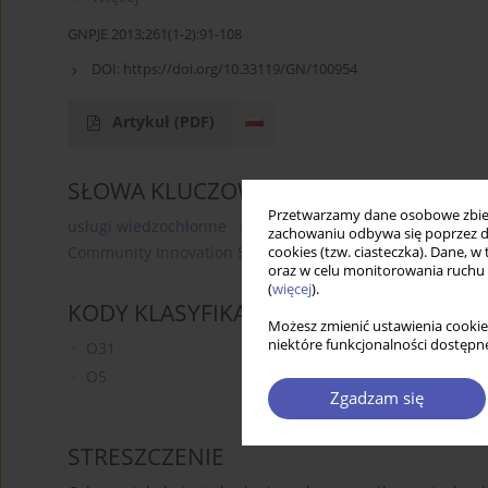
GNPJE 2013;261(1-2):91-108
DOI:
https://doi.org/10.33119/GN/100954
Artykuł
(PDF)
SŁOWA KLUCZOWE
Przetwarzamy dane osobowe zbiera
usługi wiedzochłonne
KIS
współpraca technologic
zachowaniu odbywa się poprzez d
Community Innovation Survey
PNT
cookies (tzw. ciasteczka). Dane, w
oraz w celu monitorowania ruchu
(
więcej
).
KODY KLASYFIKACJI JEL
Możesz zmienić ustawienia cookie
niektóre funkcjonalności dostępne
O31
O5
Zgadzam się
STRESZCZENIE