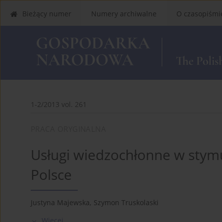
Bieżący numer
Numery archiwalne
O czasopiśmi
1-2/2013 vol. 261
PRACA ORYGINALNA
Usługi wiedzochłonne w stym
Polsce
Justyna Majewska
,
Szymon Truskolaski
Więcej