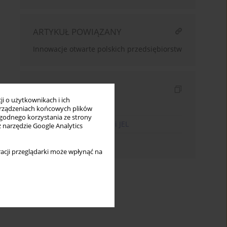
ARTYKUŁ POWIĄZANY
Innowacje otwarte polskich przedsiębiorstw
Indeksy
i o użytkownikach i ich
Indeks słów kluczowych
rządzeniach końcowych plików
wygodnego korzystania ze strony
Indeks kodów klasyfikacji JEL
z narzędzie Google Analytics
Indeks autorów
acji przeglądarki może wpłynąć na