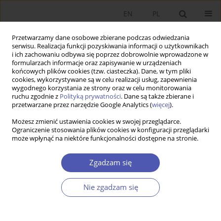
EN
PL
Przetwarzamy dane osobowe zbierane podczas odwiedzania
serwisu. Realizacja funkcji pozyskiwania informacji o użytkownikach
i ich zachowaniu odbywa się poprzez dobrowolnie wprowadzone w
formularzach informacje oraz zapisywanie w urządzeniach
końcowych plików cookies (tzw. ciasteczka). Dane, w tym pliki
cookies, wykorzystywane są w celu realizacji usług, zapewnienia
3/2004 vol. 190
wygodnego korzystania ze strony oraz w celu monitorowania
ruchu zgodnie z
Polityką prywatności
. Dane są także zbierane i
przetwarzane przez narzędzie Google Analytics (
więcej
).
PRACA ORYGINALNA
Możesz zmienić ustawienia cookies w swojej przeglądarce.
Ograniczenie stosowania plików cookies w konfiguracji przeglądarki
Ubezpieczenia społeczne -
może wpłynąć na niektóre funkcjonalności dostępne na stronie.
propozycja korekty reformy
Zgadzam się
Ryszard Bugaj
Nie zgadzam się
Więcej
GNPJE 2004;190(3):1-15