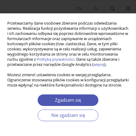
EN
PL
Przetwarzamy dane osobowe zbierane podczas odwiedzania
serwisu. Realizacja funkcji pozyskiwania informacji o użytkownikach
i ich zachowaniu odbywa się poprzez dobrowolnie wprowadzone w
formularzach informacje oraz zapisywanie w urządzeniach
końcowych plików cookies (tzw. ciasteczka). Dane, w tym pliki
cookies, wykorzystywane są w celu realizacji usług, zapewnienia
Słowo kluczowe
środowiskowa
wygodnego korzystania ze strony oraz w celu monitorowania
ruchu zgodnie z
Polityką prywatności
. Dane są także zbierane i
krzywa Kuznetsa
przetwarzane przez narzędzie Google Analytics (
więcej
).
Możesz zmienić ustawienia cookies w swojej przeglądarce.
PRACA ORYGINALNA
Ograniczenie stosowania plików cookies w konfiguracji przeglądarki
Wpływ podatku środowiskowego na emisję
może wpłynąć na niektóre funkcjonalności dostępne na stronie.
gazów cieplarnianych w państwach Grupy
Zgadzam się
Wyszehradzkiej
Bartosz Jóźwik
,
Antonina Gavryshkiv
Nie zgadzam się
GNPJE 2022;309(1):66-78
DOI
:
https://doi.org/10.33119/GN/145537
Statystyki