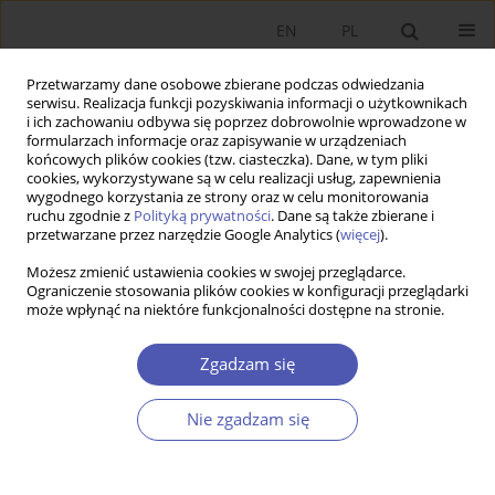
EN
PL
Przetwarzamy dane osobowe zbierane podczas odwiedzania
serwisu. Realizacja funkcji pozyskiwania informacji o użytkownikach
i ich zachowaniu odbywa się poprzez dobrowolnie wprowadzone w
formularzach informacje oraz zapisywanie w urządzeniach
końcowych plików cookies (tzw. ciasteczka). Dane, w tym pliki
cookies, wykorzystywane są w celu realizacji usług, zapewnienia
3/2017 vol. 289
wygodnego korzystania ze strony oraz w celu monitorowania
ruchu zgodnie z
Polityką prywatności
. Dane są także zbierane i
przetwarzane przez narzędzie Google Analytics (
więcej
).
PRACA ORYGINALNA
Możesz zmienić ustawienia cookies w swojej przeglądarce.
Ograniczenie stosowania plików cookies w konfiguracji przeglądarki
Oszacowanie wartości produktu
może wpłynąć na niektóre funkcjonalności dostępne na stronie.
krajowego brutto w polskich
Zgadzam się
powiatach
Nie zgadzam się
Dorota Ciołek
Więcej