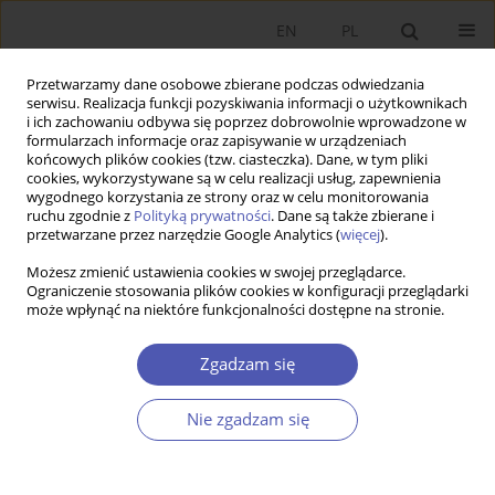
EN
PL
Przetwarzamy dane osobowe zbierane podczas odwiedzania
serwisu. Realizacja funkcji pozyskiwania informacji o użytkownikach
i ich zachowaniu odbywa się poprzez dobrowolnie wprowadzone w
formularzach informacje oraz zapisywanie w urządzeniach
końcowych plików cookies (tzw. ciasteczka). Dane, w tym pliki
cookies, wykorzystywane są w celu realizacji usług, zapewnienia
Numery archiwalne
wygodnego korzystania ze strony oraz w celu monitorowania
ruchu zgodnie z
Polityką prywatności
. Dane są także zbierane i
przetwarzane przez narzędzie Google Analytics (
więcej
).
5/2017 vol. 291
Możesz zmienić ustawienia cookies w swojej przeglądarce.
Ograniczenie stosowania plików cookies w konfiguracji przeglądarki
może wpłynąć na niektóre funkcjonalności dostępne na stronie.
PRACA ORYGINALNA
Oszczędności pracowników, rozwój rynku
Zgadzam się
kapitału i inwestycje zagraniczne - rządowy plan
rozwoju z perspektywy postkeynesowskiej
Nie zgadzam się
Maciej Holko
GNPJE 2017;291(5):5-30
DOI
:
https://doi.org/10.33119/GN/100727