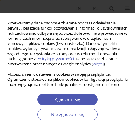
EN
PL
Przetwarzamy dane osobowe zbierane podczas odwiedzania
serwisu. Realizacja funkcji pozyskiwania informacji o użytkownikach
i ich zachowaniu odbywa się poprzez dobrowolnie wprowadzone w
formularzach informacje oraz zapisywanie w urządzeniach
końcowych plików cookies (tzw. ciasteczka). Dane, w tym pliki
cookies, wykorzystywane są w celu realizacji usług, zapewnienia
9/2002 vol. 178
wygodnego korzystania ze strony oraz w celu monitorowania
ruchu zgodnie z
Polityką prywatności
. Dane są także zbierane i
przetwarzane przez narzędzie Google Analytics (
więcej
).
PRACA ORYGINALNA
Możesz zmienić ustawienia cookies w swojej przeglądarce.
Ograniczenie stosowania plików cookies w konfiguracji przeglądarki
Mechanizmy integracji spółek
może wpłynąć na niektóre funkcjonalności dostępne na stronie.
zależnych w międzynarodowych
Zgadzam się
koncernach
Nie zgadzam się
Tomasz Wróbel
Więcej