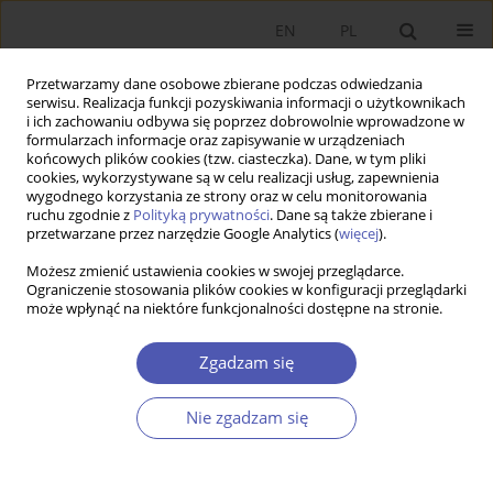
EN
PL
Przetwarzamy dane osobowe zbierane podczas odwiedzania
serwisu. Realizacja funkcji pozyskiwania informacji o użytkownikach
i ich zachowaniu odbywa się poprzez dobrowolnie wprowadzone w
formularzach informacje oraz zapisywanie w urządzeniach
końcowych plików cookies (tzw. ciasteczka). Dane, w tym pliki
cookies, wykorzystywane są w celu realizacji usług, zapewnienia
Numery archiwalne
wygodnego korzystania ze strony oraz w celu monitorowania
ruchu zgodnie z
Polityką prywatności
. Dane są także zbierane i
przetwarzane przez narzędzie Google Analytics (
więcej
).
9/2002 vol. 178
Możesz zmienić ustawienia cookies w swojej przeglądarce.
Ograniczenie stosowania plików cookies w konfiguracji przeglądarki
może wpłynąć na niektóre funkcjonalności dostępne na stronie.
PRACA ORYGINALNA
Finansowanie przejścia od tradycyjnego do
Zgadzam się
nowoczesnego systemu emerytalnego
Marek Góra
Nie zgadzam się
GNPJE 2002;178(9):1-18
DOI
:
https://doi.org/10.33119/GN/113856
Statystyki