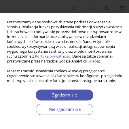
EN
PL
Przetwarzamy dane osobowe zbierane podczas odwiedzania
serwisu. Realizacja funkcji pozyskiwania informacji o użytkownikach
i ich zachowaniu odbywa się poprzez dobrowolnie wprowadzone w
formularzach informacje oraz zapisywanie w urządzeniach
końcowych plików cookies (tzw. ciasteczka). Dane, w tym pliki
cookies, wykorzystywane są w celu realizacji usług, zapewnienia
1/2016 vol. 281
wygodnego korzystania ze strony oraz w celu monitorowania
ruchu zgodnie z
Polityką prywatności
. Dane są także zbierane i
przetwarzane przez narzędzie Google Analytics (
więcej
).
PRACA ORYGINALNA
Możesz zmienić ustawienia cookies w swojej przeglądarce.
Ograniczenie stosowania plików cookies w konfiguracji przeglądarki
Efektywność finansowa
może wpłynąć na niektóre funkcjonalności dostępne na stronie.
specjalnych stref
Zgadzam się
ekonomicznych w Polsce
Nie zgadzam się
Wojciech Lichota
Więcej